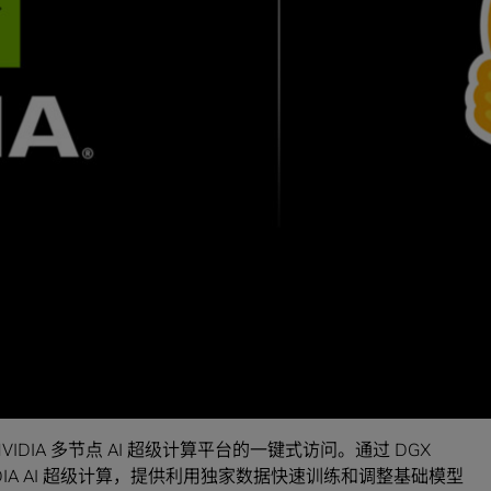
为“训练集群即服务（Training Cluster as a Service）”
AI 模型的过程。该服务由 NVIDIA DGX 云提供支持，将
lément Delangue 表示：“世界各地的人们正在利用生成式 AI
处于这一技术转型的早期阶段。双方的合作将为 Hugging
级计算，使企业能够通过开源并以他们需要的速度将 AI 的命运牢牢掌
和训练功能
源资源构建、训练和部署最先进的 AI 模型。目前有超过 15,000
区共享了超过 25 万个模型和 5 万个数据集。
对 NVIDIA 多节点 AI 超级计算平台的一键式访问。通过 DGX
NVIDIA AI 超级计算，提供利用独家数据快速训练和调整基础模型