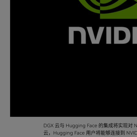
算。”
作为合作的一部分，Hugging Face 将提供一项名
的新服务，用以简化企业创建新的自定义生成式 
在未来几个月内推出。
Hugging Face 联合创始人兼首席执行官 C
工具建立新的联系，进行新的探索，而我们仍
Face 带来 NVIDIA 最先进的 AI 超
握在自己手中，推动未来发展。”
在Hugging Face 中大幅增强 LLM 定制
Hugging Face 平台让开发者能够利用开
家企业机构正在使用 Hugging Face，社
DGX 云与 Hugging Face 的集成将实现
云，Hugging Face 用户将能够连接到 