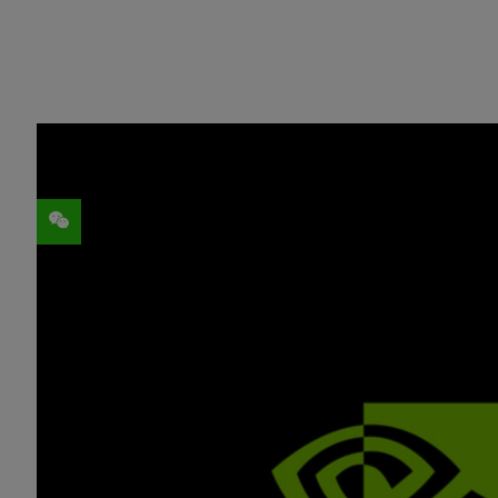
分享
洛杉矶 — SIGGRAPH — 2023 年 8 月 8 日
万开发者提供生成式 AI 超级计算服务，帮
此次合作将使开发者能够使用 Hugging Fa
训练及调优，借助为智能聊天机器人、搜索
（LLM），推动生成式 AI 在各个行业中的
NVIDIA 创始人兼首席执行官黄仁勋表示
量。Hugging Face 与 NVIDIA 正在将
相连接。通过双方的合作，Hugging Face