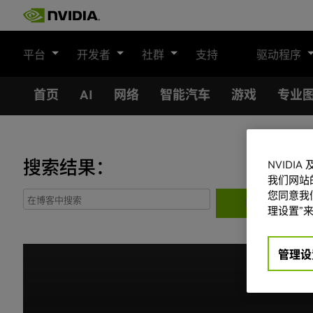
Skip
to
content
平台
开发者
社群
支持
驱动程序
首页
AI
网络
智能汽车
游戏
专业
搜索结果：
NVIDI
我们网站
您同意我们
搜
理设置”来
索：
管理设