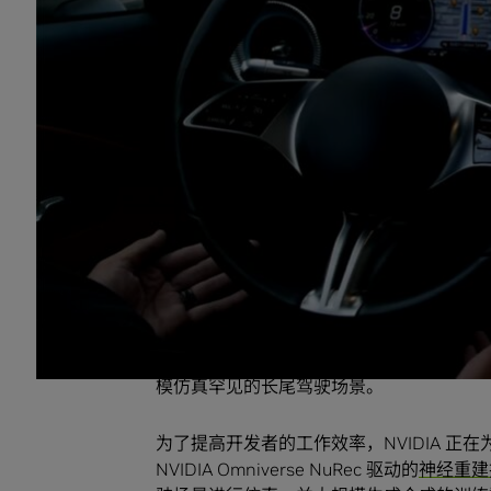
NVIDIA GTC 台北 ——
NVIDIA 今日推出 N
动作推理模型 (Reasoning VLA)，这进
理 AI 数据集，旨在支持开发安全的 L4 
除该模型外，NVIDIA 还同步推出了全
练到车端部署的完整流水线，包括 NVIDIA Alp
Omniverse NuRec 模型
。
Alpamayo 2 Super 通过消除从
能够实现类人的感知、推理和行动能力，并
为了实际上路部署而训练模型，AlpaGym 框架提
RL) 平台。NVIDIA OmniDream
模仿真罕见的长尾驾驶场景。
为了提高开发者的工作效率，NVIDIA 正
NVIDIA Omniverse NuRec 驱动的
神经重建