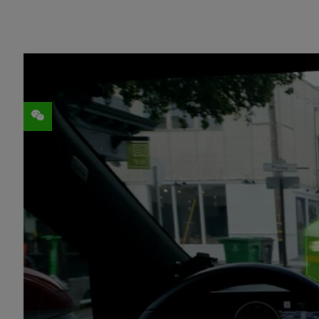
分享
新闻摘要：
NVIDIA Alpamayo 2 Super 是
放视觉-语言-动作推理模型 (Reason
更安全、可规模化的 L4 级自动驾驶开
NVIDIA AlpaGym 是全新的高
其在仿真环境中的驾驶决策产生的结果
NVIDIA OmniDreams 是全新
规模仿真罕见的长尾驾驶场景。
NVIDIA 面向辅助驾驶开发的物理 AI 智能体
重建技术，支持开发者将现实世界的车队
置。