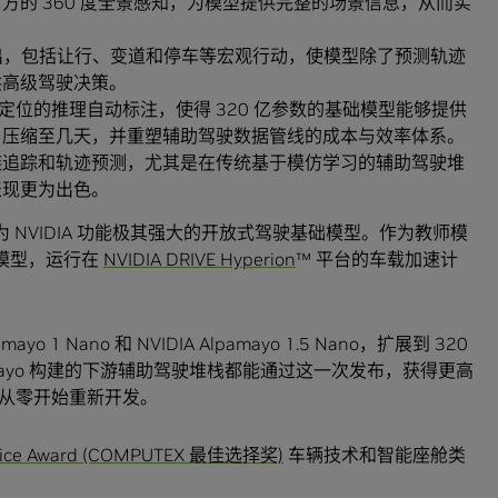
方的 360 度全景感知，为模型提供完整的场景信息，从而实
。
出，包括让行、变道和停车等宏观行动，使模型除了预测轨迹
供高级驾驶决策。
 定位的推理自动标注，使得 320 亿参数的基础模型能够提供
月压缩至几天，并重塑辅助驾驶数据管线的成本与效率体系。
链追踪和轨迹预测，尤其是在传统基于模仿学习的辅助驾驶堆
表现更为出色。
r 成为 NVIDIA 功能极其强大的开放式驾驶基础模型。作为教师模
凑型模型，运行在
NVIDIA DRIVE Hyperion
™ 平台的车载加速计
o 1 Nano 和 NVIDIA Alpamayo 1.5 Nano，扩展到 320
 Alpamayo 构建的下游辅助驾驶堆栈都能通过这一次发布，获得更高
从零开始重新开发。
oice Award (COMPUTEX 最佳选择奖)
车辆技术和智能座舱类