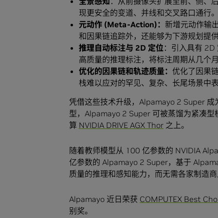
全景感知
：从前摄像头扩展至前、侧、后
现更安全的变道、并线和交叉路口通行
元动作 (Meta-Action)：
新增元动作输
和因果链追踪外，还能够为下游规划提
推理自动标注与 2D 定位
：引入具有 2D
高质量的推理标注，将标注周期从几个
优化的因果链和轨迹质量：
优化了因果
栈难以应对的罕见、复杂、长尾场景中
凭借这些技术升级，Alpamayo 2 Supe
型，Alpamayo 2 Super 可被蒸馏为紧
算
NVIDIA DRIVE AGX Thor
之上。
随着教师模型从 100 亿参数的 NVIDIA Alpamay
亿参数的 Alpamayo 2 Super，基于
质量的推理和感知能力，而无需各家制造商
Alpamayo 近日荣获
COMPUTEX Best Ch
别奖。