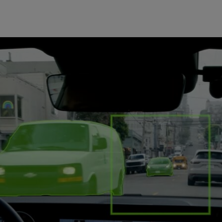
 NVIDIA 功能极其强大的开放推理模型，是一个包含 320 亿个参数的开
ing VLA)，能够在完整驾驶堆栈中进行推理、规划与行动，从而为
发提供支持。
吞吐量闭环强化学习框架，能够在辅助驾驶模型实际上路部署前，根据
进行训练。
的生成式世界模型，能够生成逼真的闭环辅助驾驶场景，支持开发者大
技能中，包含了由 NVIDIA Omniverse NuRec 驱动的神经
数据重建为逼真的 3D 场景，并能适配不同的车辆传感器配