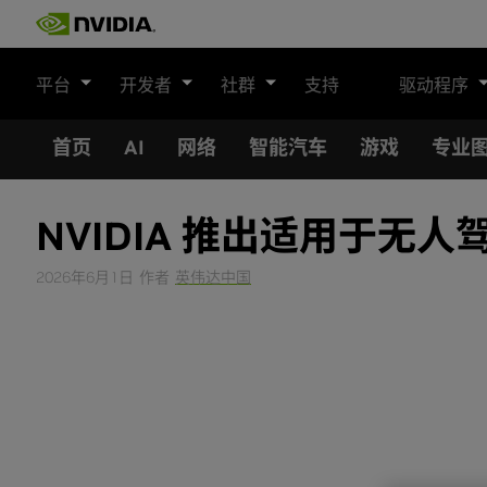
Skip
to
content
平台
开发者
社群
支持
驱动程序
首页
AI
网络
智能汽车
游戏
专业
NVIDIA 推出适用于无人驾
2026年6月1日
作者
英伟达中国