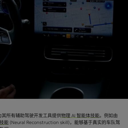
VIDIA Alpamayo 2 Super，是拥有 320 亿参数的视觉-语言-
一步扩展了
NVIDIA Alpamayo
系列的开放 AI 模型、仿真框架和物
级无人驾驶出租车。
新工具、模型及智能体技能，构建起从现实世界数据采集、闭环训
aGym、NVIDIA OmniDreams 及全新的
NVIDIA
头开始构建核心辅助驾驶基础设施的需求，从而加速智能汽车的开发。它
提供了安全验证及监管协作所需的可解释性。
供了一个闭环强化学习 (Reinforcement Learning，
s 生成式世界模型用于生成逼真的闭环辅助驾驶场景，使开发者能够大规
在为其所有辅助驾驶开发工具提供
物理 AI 智能体技能
。例如由
技能
(Neural Reconstruction skill)，能够基于真实的车队驾