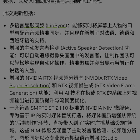
数据，以及 AI 辅助的直播与后期制作工作流。
此次更新包括：
多语言
唇形同步
(
LipSync
)：能够实时将屏幕上人物的口
型与配音音频精准同步，并且现在新增了对法语、德语和
西班牙语的支持。
增强的主动发言者检测 (
Active Speaker Detection
) 功
能：可以自动追踪摄像头画面中的发言者，让制作团队可
以轻松地实现自动化操作，精准聚焦并突出显示当前正在
说话的人脸。
增强的
NVIDIA RTX 视频超分辨率
(
NVIDIA RTX Video
Super Resolution
) 和 RTX 视频帧生成 (RTX Video Frame
Generation) 功能：利用 AI 技术在搭载 RTX 的系统上对视
频输出进行画质提升与流畅度优化。
一套符合
SMPTE ST 2110
标准的 NVIDIA NIM 微服务，
专为基于 IP 的实时媒体管线打造，将媒体画质增强从传统
的“后期制作”环节，直接带入到了“实时广播基础设施”领
域。这些 NIM 微服务涵盖了主动发言者检测、视频超分辨
率、唇形同步以及专业录音棚级语音增强 (Studio