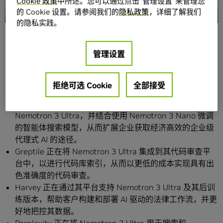
Cookie 政策
中所述。您可以通过点击“管理设置”来管理您
的 Cookie 设置。请参阅我们的
隐私政策
，详细了解我们
的隐私实践。
企业软件领导者正在使用这一全新模型构建智能体，涵盖软
件开发、深度研究、客户服务和企业自动化等工作流。
管理设置
Aible
正在将 Nemotron 3 Ultra 集成到 AIbleClaw 平台
中，使其客户能够为各个领域大规模构建安全且能够长时
拒绝可选 Cookie
全部接受
间运行的智能体。
Glean
正在其与模型无关型的智能体 Harness 中提供
Nemotron 3 Ultra，并结合使用 Nemotron 3 Nano 微调
的智能体搜索模型，从而扩展企业获取经济高效的企业级
代理式 AI 的途径。
Greptile 正在将 Nemotron 3 Ultra 集成到其代码审查平
台中，以进行代码库索引，从而以更低的成本实现具有出
色准确度的代码审查。
Harvey 正在通过其平台支持 Nemotron 3 Ultra 及其后训
练版本，帮助客户构建和部署 AI 驱动的法律工作流，并更
好地把控其数据。