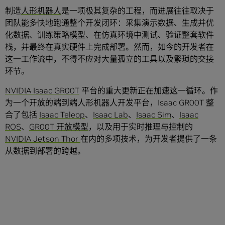
制造
人形机器人
是一项极其复杂的工程，而进展往往取决于
团队能多快地跑通整个开发闭环：采集演示数据、生成并优
化数据、训练策略模型、在仿真环境中测试、验证整套软件
栈，并最终在真实硬件上完成部署。然而，如今的开发者在
这一工作流中，不得不应对大量孤立的工具以及繁琐的交接
环节。
NVIDIA Isaac GR00T
平台的重大更新正在加速这一循环。作
为一个开放的端到端人形机器人开发平台，Isaac GR00T 整
合了包括
Isaac Teleop
、
Isaac Lab
、
Isaac Sim
、
Isaac
ROS
、
GR00T 开放模型
，以及用于实时推理与控制的
NVIDIA Jetson Thor
在内的多项技术，为开发者提供了一条
从数据到部署的跨越。