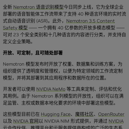
全新
Nemotron 语音识别模型
今日同步上线，它为全球企业
部署的语音智能体工作流带来了支持 40 种语言环境的实时流
式自动语音识别 (ASR)。此外，
Nemotron 3.5 Content
Safety 模型
—— 一个拥有 40 亿参数的开放多模态模型 ——
可对 23 个安全类别和十几种语言的内容进行分类，并支持自
定义企业策略。
开放、可定制，且可随处部署
Nemotron 模型发布时开放了权重、数据集和训练方案，为
组织提供了透明度和管理权，以便为特定领域的工作流定制
模型，并将其部署到其应用程序和数据所在的位置。
开发者可以使用
NVIDIA NeMo
等工具来定制、评估和优化
其用例。由于 Nemotron 系列模型的开放性，组织可以在满
足监管、主权或数据本地化要求的环境中部署这些模型。
这些模型目前已在
Hugging Face
、
魔搭社区
、
OpenRouter
以及
NVIDIA 官网
以 NVIDIA NIM 形式提供，并通过
NVIDIA
云合作伙伴
、推理平台和云服务提供商构成的广泛的生态系