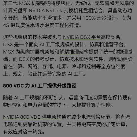
第三代 MGX 机架架构将模块化、无缆线、无软管和无风扇的
计算托盘和 NVIDIA NVLink 交换机托盘相结合，具备动态功
率分配、智能功率平滑技术，并采用 100% 液冷设计，专为
45 摄氏度温水进水温度工程化打造。
这些机架级的技术突破也与
NVIDIA DSX 平台
高度契合。
DSX 是一个面向 AI 工厂级规模的设计、仿真和运营平台。
MGX 为纵向扩展机架域和
解耦推理
架构提供了统一的物理基
础；而 DSX 的参考设计、仿真技术和运营软件，则帮助建设
者在计算、网络、存储、电源、冷却和控制等全方位维度
上，规划、验证并运营完整的 AI 工厂。
800 VDC 为 AI 工厂提供升级路径
随着 AI 工厂规模的不断扩大，运营商们迫切需要在保持现有
物理空间和电力容量的前提下，大幅提升算力性能。
NVIDIA 800 VDC 供电架构
通过减少电流转换环节，将直流
电输送到更靠近机架的位置，并支持更高密度的加速计算，
有效应对这一转变。