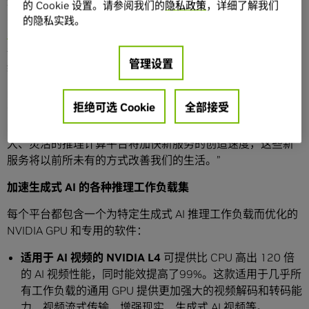
这些平台将 NVIDIA 的全栈推理软件与最新的 NVIDIA Ada、
的 Cookie 设置。请参阅我们的
隐私政策
，详细了解我们
Hopper 和 Grace Hopper 处理器相结合，包括今天推出的
的隐私实践。
NVIDIA L4 Tensor Core GPU
和
NVIDIA H100 NVL GPU
。
各平台针对 AI 视频、图像生成、大型语言模型部署、推荐系
管理设置
统推理等需求激增的工作负载进行了优化。
NVIDIA 创始人兼首席执行官黄仁勋表示：“生成式 AI 的兴起
拒绝可选 Cookie
全部接受
需要更加强大的推理计算平台。生成式 AI 应用的数量是无限
的，它唯一的限制就是人类的想象力。为开发人员提供最强
大、灵活的推理计算平台将加快新服务的创造速度，这些新
服务将以前所未有的方式改善我们的生活。”
加速生成式 AI 的各种推理工作负载集
每个平台都包含一个为特定生成式 AI 推理工作负载而优化的
NVIDIA GPU 和专用的软件：
适用于 AI 视频的 NVIDIA L4
可提供比 CPU 高出 120 倍
的 AI 视频性能，同时能效提高了99%。这款适用于几乎所
有工作负载的通用 GPU 提供更加强大的视频解码和转码能
力、视频流式传输、增强现实、生成式 AI 视频等。