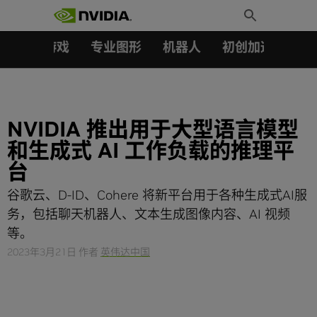
搜索：
Skip
Toggle
to
Search
content
汽车
游戏
专业图形
机器人
初创加速会员成
NVIDIA 推出用于大型语言模型
和生成式 AI 工作负载的推理平
台
谷歌云、D-ID、Cohere 将新平台用于各种生成式AI服
务，包括聊天机器人、文本生成图像内容、AI 视频
等。
2023年3月21日
作者
英伟达中国