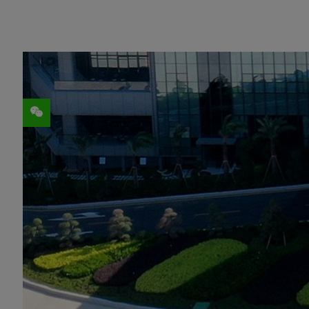
分享
比亚迪、元戎启行、小马智行、联想、smart和R
方案，打造新一代汽车。
交通运输业的开拓者们正基于端云结合的
NV
全球领先的新能源汽车（NEV）品牌比亚迪
列车型中搭载
NVIDIA DRIVE Orin
中央计算
比亚迪还于今年1月宣布引入
NVIDIA GeFo
在北美和欧洲由 NVIDIA 直接提供；在海外
盟合作伙伴获取）。