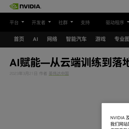
Skip
to
content
平台
开发者
社群
支持
驱动程序
首页
AI
网络
智能汽车
游戏
专业
AI赋能—从云端训练到落地
2023年3月21日
作者
英伟达中国
NVIDI
我们网站