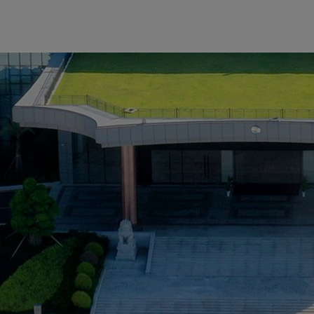
imac Technology基于NVIDIA的软硬件及数据中心解决
IDIA DRIVE
端到端解决方案，推动新一代汽车开发。
在
NVIDIA GTC
大会上宣布，将在比亚迪新一代王朝和海洋系
平台。
rce NOW
™云游戏服务以提升乘客车内体验（GeForce NOW
以及被政策法规所允许的其他地区，可通过GeForce NOW 联