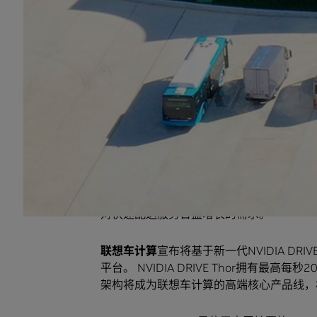
专注于研发和应用高阶智能驾驶技术的
元戎
预计于2023年投入消费市场。Driver 3.0
统（ADAS）的量产汽车提供不依赖高精
凭借车规级DRIVE Orin系统级芯片每秒
Map-Free）智驾方案有望加快驾驶辅
小马智行
宣布将在美团和新石器的无人配送车上
（ADC），以助力自动配送的规模化商业
作为无人配送车的AI“大脑”，NVIDIA D
对快速配送服务日益增长的需求。
联想车计算
宣布将基于新一代NVIDIA DR
平台。 NVIDIA DRIVE Thor拥有最高
架构将成为联想车计算的高端核心产品线，