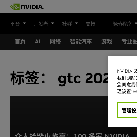
Skip
to
content
平台
开发者
社群
支持
驱动程序
首页
AI
网络
智能汽车
游戏
专业
NVIDI
标签：
gtc 2023
我们网站
您同意我们
理设置”来
管理设
众人拾柴火焰高：100 多家 NVIDIA