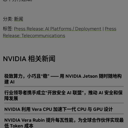
分类:
新闻
标签:
Press Release: AI Platforms / Deployment
|
Press
Release: Telecommunications
NVIDIA 相关新闻
极致算力，小巧且“稳” —— 用 NVIDIA Jetson 随时随地构
建 AI
行业领导者携手成立“开放安全 AI 联盟”，推动 AI 安全和保
障发展
NVIDIA 利用 Vera CPU 加速下一代 CPU 与 GPU 设计
NVIDIA Vera Rubin 提升每瓦性能，为全球合作伙伴实现最
低 Token 成本