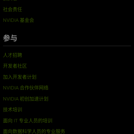
社会责任
NVIDIA 基金会
参与
人才招聘
开发者社区
加入开发者计划
NVIDIA 合作伙伴网络
NVIDIA 初创加速计划
技术培训
面向 IT 专业人员的培训
面向数据科学人员的专业服务