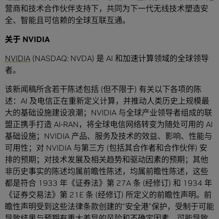
营商和技术合作伙伴支持下，共同为下一代无线技术塑造安
全、智能且可信赖的全球互联互通。
关于 NVIDIA
NVIDIA
(NASDAQ: NVDA) 是 AI 和加速计算领域的全球领导
者。
该新闻稿所含若干陈述包括 (但不限于) 有关以下各项的陈
述：AI 及电信正在重新定义计算，并推动人类历史上规模最
大的基础设施建设浪潮；NVIDIA 与全球产业领导者组成的联
盟正携手打造 AI-RAN，将全球电信网络转变为随处可用的 AI
基础设施；NVIDIA 产品、服务及技术的效益、影响、性能与
可用性；对 NVIDIA 与第三方 (包括其合作者和合作伙伴) 安
排的预期；对技术发展及相关趋势和驱动因素的预期；其他
非历史事实的陈述均属前瞻性陈述，均属前瞻性陈述，这些
都是符合 1933 年《证券法》第 27A 条 (经修订) 和 1934 年
《证券交易法》第 21E 条 (经修订) 所定义的前瞻性声明。前
瞻性声明受到这些法律条款创建的“安全港”保护，受制于可能
导致结果与预期有重大差异的风险和不确定因素。可能导致