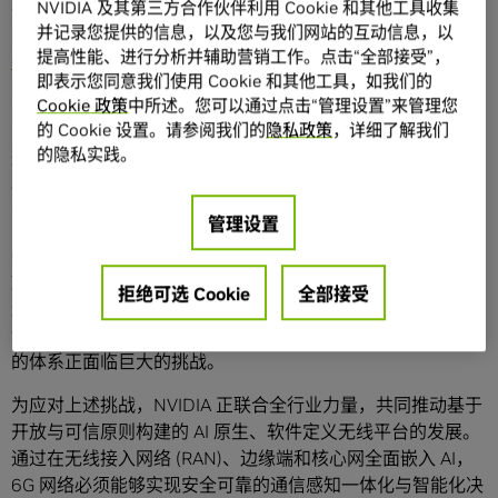
NVIDIA 及其第三方合作伙伴利用 Cookie 和其他工具收集
在世界移动通信大会上，NVIDIA 宣布，将与 Booz Allen、英
并记录您提供的信息，以及您与我们网站的互动信息，以
国电信集团、思科、德国电信、爱立信、MITRE、诺基亚、
提高性能、进行分析并辅助营销工作。点击“全部接受”，
OCUDU Ecosystem Foundation
、ODC、SK 电讯、软银集
即表示您同意我们使用 Cookie 和其他工具，如我们的
团以及 T-Mobile 共同致力于在 AI 原生、开放、安全且可信
Cookie 政策
中所述。您可以通过点击“管理设置”来管理您
的平台上构建全球下一代无线网络。
的 Cookie 设置。请参阅我们的
隐私政策
，详细了解我们
的隐私实践。
这一倡议体现了各方的共同承诺，确保作为全球未来连接基
石的 6G 基础设施开放、智能且具有韧性，并能加速创新、
守护全球信任。
管理设置
6G 无线网络将超越传统连接功能，成为
物理 AI
的基础设
施，支撑数十亿台自主机器、车辆、传感器和机器人运行，
拒绝可选 Cookie
全部接受
这也显著增加了安全性与可信度的要求。传统无线架构的设
计并不能满足这些需求，而面对日益复杂的网络环境，原有
的体系正面临巨大的挑战。
为应对上述挑战，NVIDIA 正联合全行业力量，共同推动基于
开放与可信原则构建的 AI 原生、软件定义无线平台的发展。
通过在无线接入网络 (RAN)、边缘端和核心网全面嵌入 AI，
6G 网络必须能够实现安全可靠的通信感知一体化与智能化决