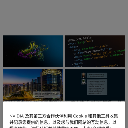
分享
洛杉矶 — SIGGRAPH — 太平洋时间 2023
年
8
月
8 日 —
NVIDIA 今日发布
NVIDIA AI Workbench
。这个统一、易于使
用的工具套件使开发者能够在 PC 或工作站上快速创建、测
试和自定义预训练的生成式 AI 模型，然后将这些模型扩展到
几乎任何数据中心、公有云或
NVIDIA DGX™ 云
。
NVIDIA 及其第三方合作伙伴利用 Cookie 和其他工具收集
并记录您提供的信息，以及您与我们网站的互动信息，以
AI Workbench 降低了启动企业 AI 项目的复杂性。通过一个