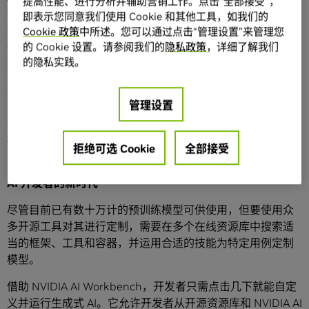
提高性能、进行分析并辅助营销工作。点击“全部接受”，
在本地系统上运行的简化界面访问，开发者可以使用自定义
即表示您同意我们使用 Cookie 和其他工具，如我们的
数据对来自 Hugging Face、GitHub 和
NVIDIA NGC™
等流
Cookie 政策
中所述。您可以通过点击“管理设置”来管理您
行资源库的模型进行定制。然后，这些模型可以多个平台之
的 Cookie 设置。请参阅我们的
隐私政策
，详细了解我们
的隐私实践。
间轻松共享。
NVIDIA 企业计算副总裁 Manuvir Das 表示：“全球各地的企
管理设置
业都在竞相寻找合适的基础设施并构建生成式 AI 模型和应
用。NVIDIA AI Workbench 为跨组织团队创建基于 AI 的应用
提供了一条简化的途径，而这些应用正日益成为现代商业的
拒绝可选 Cookie
全部接受
关键。”
AI
开发者的新时代
尽管目前已有数十万计的预训练模型可供使用，但要使用众
多开源工具对其进行定制，需要在多个在线资源库中搜索适
当的框架、工具和容器，并运用合适的技能为特定用例定制
模型。
借助 NVIDIA AI Workbench，开发者只需点击几下就能自定
义并运行生成式 AI。它允许开发者从开源资源库和 NVIDIA AI