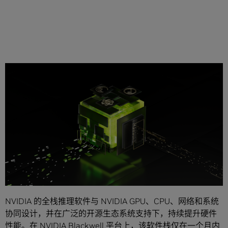
分享
随着企业从 AI 试点转向生产型 AI 工厂，基础设施的决策核心
已从芯片峰值规格转向每
Token
成本：即每美元、每瓦特以
及在规定的延迟目标内能够交付多少有用的 Token。
NVIDIA 的全栈推理软件与 NVIDIA GPU、CPU、网络和系统
协同设计，并在广泛的开源生态系统支持下，持续提升硬件
性能。在
NVIDIA Blackwell
平台上，该软件栈仅在一个月内