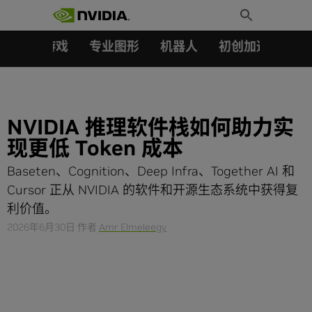
搜索：
Skip
Toggle
to
Search
content
汽车
游戏
专业图形
机器人
初创加速会员成
NVIDIA 推理软件栈如何助力实
现更低 Token 成本
Baseten、Cognition、Deep Infra、Together AI 和
Cursor 正从 NVIDIA 的软件和开源生态系统中获得复
利价值。
2026年6月30日
作者
Amr Elmeleegy