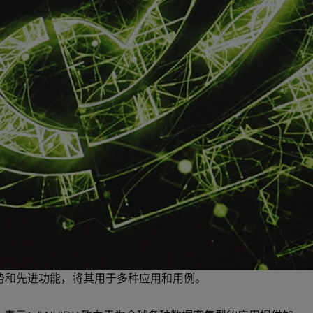
分布式算力，旨在满足科学界各种高性能计算的需求。它提供
同的算法设计和科研攻关中的各种需求。
6525服务器和AMD EPYC处理器的COSMA 8超级计算机，将采用
finiBand网络进行加速，因其提供了优异的性能和可扩展性，并极
SMA 8采用了无阻塞胖树拓扑，确保了系统中任意节点间的
建模”，杜伦大学DiRAC内存密集型服务技术经理Alastair
所未有的大规模仿真，持续探索并理解宇宙起源，以及人类在宇
提供如此大规模的仿真所需要的带宽的网络，使这项研究终于成为
与NVIDIA的持续合作来不断推进超级计算领域发展的一个例
and仅是NVIDIA与杜伦大学的合作项目之一，另外一项值得一提项目
势和先进功能，将其用于多种应用和用例。