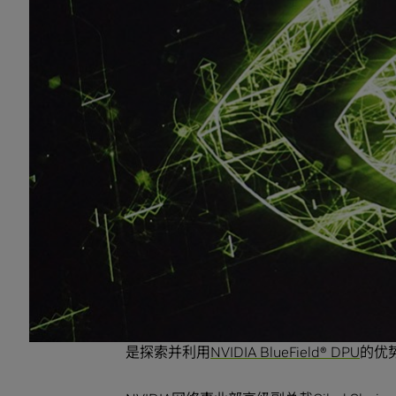
DiRAC通过在英国的四个不同的中心提供
多样化的计算资源，使机器架构能够满足不
基于戴尔（Dell）EMC PowerEdge C
内置网络计算引擎的HDR 200Gb/s In
大地提升了内存密集型科学应用的性能。CO
出色性能。
“COSMA 8旨在为从大爆炸到当今的整个宇宙
Basden表示，“这将使人类能够通过前
宙中的位置。InfiniBand是唯一能够
可能。这就是DiRAC和杜伦大学致力于通过
子。”
在DiRAC的COSMA 8中使用InfiniB
是探索并利用
NVIDIA BlueField® DPU
的优