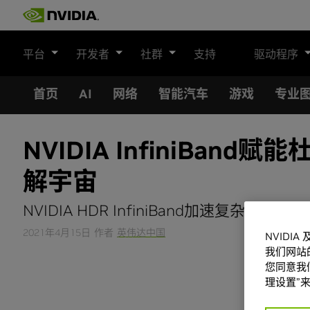
Skip
to
content
平台
开发者
社群
支持
驱动程序
首页
AI
网络
智能汽车
游戏
专业
NVIDIA InfiniB
解宇宙
NVIDIA HDR InfiniBand加速复杂
2021年4月15日
作者
英伟达中国
NVIDI
我们网站
您同意我们
理设置”来