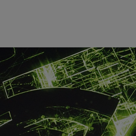
网络将为杜伦大学（Durham University）的新一代超级计算机 –
级宇宙学家探索宇宙起源。
osmology of Durham University）代表DiRAC 高性能
成为DiRAC 面向大内存业务应用的核心，使科学家能够利用大
理学。InfiniBand是全球唯一的完全卸载通信并支持网
SMA 8顶尖的性能将推动对宇宙中的暗物质、暗能量、黑洞以及星