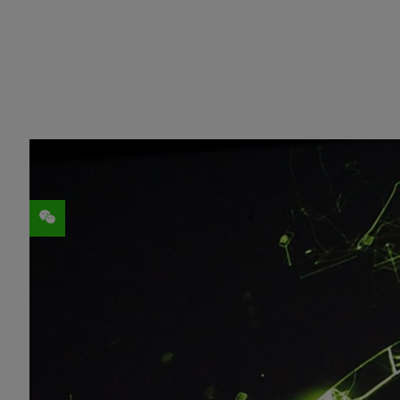
分享
®
NVIDIA宣布NVIDIA
HDR InfiniBand
COSMA-8提供加速, 助力于英国全球顶
由杜伦大学计算宇宙学研究所（Computational C
计算机构托管的COSMA 8超级计算机，将
规模仿真，进一步深入探索天文学和微观粒子物
络计算的互连技术。InfiniBand及CO
系和其它结构的形成等方面的科学探索。