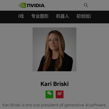
搜索：
Skip
Toggle
to
Search
content
汽车
游戏
专业图形
机器人
初创加速会员成
Kari Briski
Kari Briski is the vice president of generative AI software