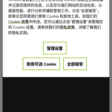
healthcare, with a focus on digital health and medical
并记录您提供的信息，以及您与我们网站的互动信息，以
imaging, to accelerate AI, visualization, and analytics
提高性能、进行分析并辅助营销工作。点击“全部接受”，
solutions and platforms. He advocates for the ubiquitous
即表示您同意我们使用 Cookie 和其他工具，如我们的
adoption and integration of seamless healthcare and
Cookie 政策
中所述。您可以通过点击“管理设置”来管理您
medical imaging workflows into everyday clinical
的 Cookie 设置。请参阅我们的
隐私政策
，详细了解我们
practice, specializing in turnkey healthcare solutions at
的隐私实践。
enterprise scale, with more than 20 years of experience
in healthcare IT. Brad has been at the forefront of
管理设置
interoperability within healthcare ecosystems and has
been deeply involved with the community in building and
implementing standards like DICOM, HL7, FHIR and IHE.
拒绝可选 Cookie
全部接受