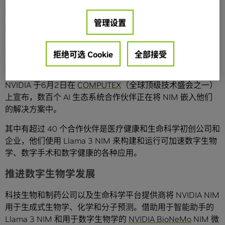
各种各样的应用中进行负责任的创新。该 NIM 带有一个标准
应用程序编程接口，可以在任何地方部署。
管理设置
对于手术规划、数字助理、药物研发和临床试验优化等广泛
的用例，开发者可以使用 Llama 3为 copilot、聊天机器人等
拒绝可选 Cookie
全部接受
轻松部署经过优化的
生成式 AI
模型。
NVIDIA 于6月2日在
COMPUTEX
（全球顶级技术盛会之一）
上宣布，数百个 AI 生态系统合作伙伴正在将 NIM 嵌入他们
的解决方案中。
其中有超过 40 个合作伙伴是医疗健康和生命科学初创公司和
企业，他们使用 Llama 3 NIM 来构建和运行可加速数字生物
学、数字手术和数字健康的各种应用。
推进数字生物学发展
科技生物和制药公司以及生命科学平台提供商将 NVIDIA NIM
用于生成式生物学、化学和分子预测。借助用于智能助手的
Llama 3 NIM 和用于数字生物学的
NVIDIA BioNeMo
NIM 微