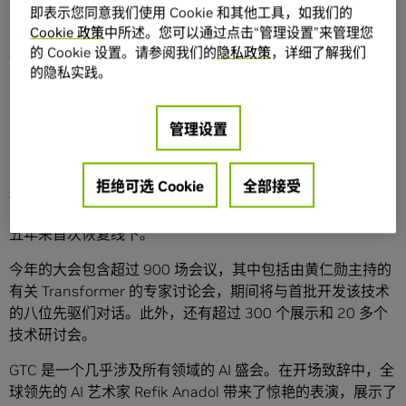
即表示您同意我们使用 Cookie 和其他工具，如我们的
Cookie 政策
中所述。您可以通过点击“管理设置”来管理您
黄仁勋还介绍了 Omniverse Cloud API，它可以提供先进的
的 Cookie 设置。请参阅我们的
隐私政策
，详细了解我们
模拟能力，将 AI 引入物理世界。
的隐私实践。
演讲的尾声，黄仁勋进行了精彩演示，讲解了与一些大型企
业的合作伙伴关系生态，还详细介绍了超过二十项发布来阐
管理设置
述其愿景，以此为 GTC 2024 的重磅发布画上了圆满的句
号。
拒绝可选 Cookie
全部接受
GTC 大会
已经开展了 15 年，从最初在一个本地酒店宴客厅
举办，到现在发展成了全球最重要的 AI 大会。本次大会是近
五年来首次恢复线下。
今年的大会包含超过 900 场会议，其中包括由黄仁勋主持的
有关 Transformer 的专家讨论会，期间将与首批开发该技术
的八位先驱们对话。此外，还有超过 300 个展示和 20 多个
技术研讨会。
GTC 是一个几乎涉及所有领域的 AI 盛会。在开场致辞中，全
球领先的 AI 艺术家 Refik Anadol 带来了惊艳的表演，展示了