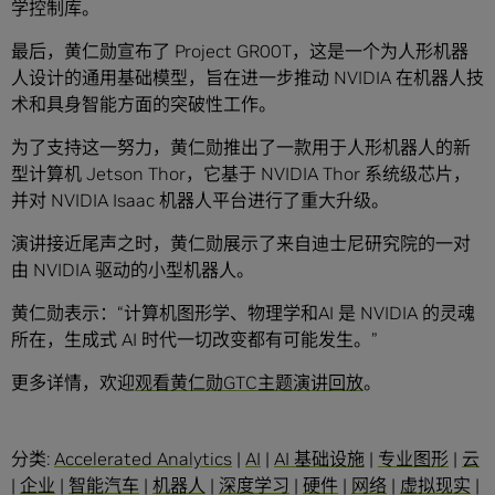
学控制库。
最后，黄仁勋宣布了 Project GR00T，这是一个为人形机器
人设计的通用基础模型，旨在进一步推动 NVIDIA 在机器人技
术和具身智能方面的突破性工作。
为了支持这一努力，黄仁勋推出了一款用于人形机器人的新
型计算机 Jetson Thor，它基于 NVIDIA Thor 系统级芯片，
并对 NVIDIA Isaac 机器人平台进行了重大升级。
演讲接近尾声之时，黄仁勋展示了来自迪士尼研究院的一对
由 NVIDIA 驱动的小型机器人。
黄仁勋表示：“计算机图形学、物理学和AI 是 NVIDIA 的灵魂
所在，生成式 AI 时代一切改变都有可能发生。”
更多详情，欢迎
观看黄仁勋GTC主题演讲回放
。
分类:
Accelerated Analytics
|
AI
|
AI 基础设施
|
专业图形
|
云
|
企业
|
智能汽车
|
机器人
|
深度学习
|
硬件
|
网络
|
虚拟现实
|