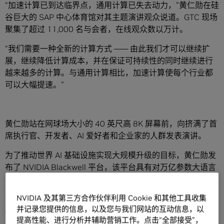
“加速计算已到达临界点，通用计算已失去动力，”黄仁勋在硅
谷巨大的 SAP 中心体育馆对其主题演讲观众说道。GTC 现场
聚集了超过 11,000 名与会者，在线观众数以万计。
“我们需要一种全新的计算方式 —— 由此我们才可以继续扩
展，继续降低计算成本，并在保证可持续性的同时继续进行
越来越多的计算。与通用计算相比，加速计算使每个行业都
可以大幅提速。”
黄仁勋站在网球场大小的 40 英尺高 8K 屏幕前，向挤满了首
席执行官、开发者、AI 爱好者和企业家的人群发表演讲。
为了推动世界 AI 基础设施实现大规模升级的目标，黄仁勋发
布了 NVIDIA Blackwell 平台，该平台具有对万亿参数大语言
模型进行实时生成的能力。
NVIDIA 及其第三方合作伙伴利用 Cookie 和其他工具收集
黄仁勋介绍了 NVIDIA 推理微服务，即 NVIDIA NIM。这是一
并记录您提供的信息，以及您与我们网站的互动信息，以
种全新的软件打包和交付方式，能够将开发者与数亿个 GPU
提高性能、进行分析并辅助营销工作。点击“全部接受”，
连接起来，以部署各种定制 AI。