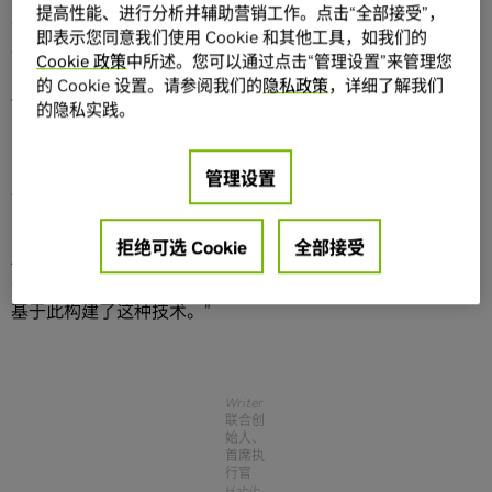
提高性能、进行分析并辅助营销工作。点击“全部接受”，
于是，他编写了一个粗糙但有效的统计分类器程序来生成这
即表示您同意我们使用 Cookie 和其他工具，如我们的
些课本的内容摘要，然后进行学习。
Cookie 政策
中所述。您可以通过点击“管理设置”来管理您
的 Cookie 设置。请参阅我们的
隐私政策
，详细了解我们
从提出概念到创业
的隐私实践。
2014 年，他向在迪拜工作时结识的企业家 May Habib 分享
了自己的故事。他们一拍即合，决定创办一家初创企业，帮
管理设置
助总是要求“事半功倍”的营销部门利用机器学习快速创建网
页、博客、广告等内容。
拒绝可选 Cookie
全部接受
Alshikh 在该初创企业担任首席技术官。他表示：“最初我们
无法实现这种技术。直到
Transformer 模型
发布后，我们才
基于此构建了这种技术。”
Writer
联合创
始人、
首席执
行官
Habib