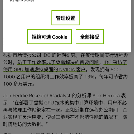
7 月版），助力全球各地的数百万专业人员提升工作效率。
该软件增加了对更多工作负载的支持，并提供了相关功能，
旨在提高 IT 管理员的操作效率。
管理设置
从设计师到数据科学家， GPU 虚拟化为每位用户提供了一种
灵活的工作方式，帮助他们打破地理局限，在需要先进图形
拒绝可选 Cookie
全部接受
和计算能力的项目中实现协作。
根据市场情报公司 IDC 的近期研究，在疫情期间实行远程办
公时，
员工工作效率成了亟需解决的首要问题
。
IDC 采访了
使用 GPU 加速虚拟桌面的 NVIDIA 客户
，发现拥有 500-
1000 名用户的组织将工作效率提高了 13%，每年可节省约
100 多万美元。
Jon Peddie Research/Cadalyst 的分析师 Alex Herrera 表
示：“在部署了虚拟 GPU 技术的集中计算环境中，用户不必
再与物理工作站绑定在一起。正如近期在远程办公期间，企
业实现了灵活应变，使员工能够在不影响性能的情况下，随
时随地访问大数据。”