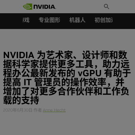
搜索：
Skip
Toggle
to
Search
content
汽车
游戏
专业图形
机器人
初创加速会员成
NVIDIA 为艺术家、设计师和数
据科学家提供更多工具，助力远
程办公最新发布的 vGPU 有助于
提高 IT 管理员的操作效率，并
增加了对更多合作伙伴和工作负
载的支持
2020年6月30日
作者
Anne Hecht