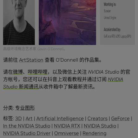
高级环境概念艺术家 Gavin O’Donnell。
请前往
ArtStation
查看 O’Donnell 的作品集。
请在
微博
、
哔哩哔哩
，以及微信上关注 NVIDIA Studio 的官
方帐号，您还可以在抖音上观看教程并通过订阅
NVIDIA
Studio 新闻通讯
从收件箱中了解最新资讯。
分类:
专业图形
标签:
3D
|
Art
|
Artificial Intelligence
|
Creators
|
GeForce
|
In the NVIDIA Studio
|
NVIDIA RTX
|
NVIDIA Studio
|
NVIDIA Studio Driver
|
Omniverse
|
Rendering