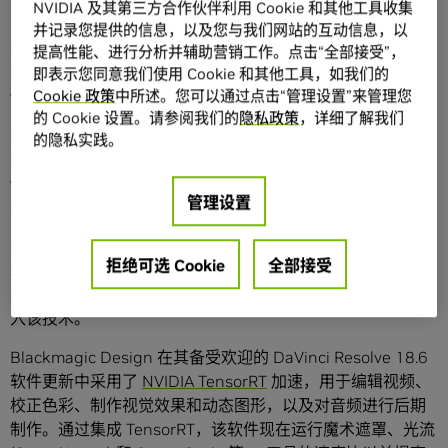
NVIDIA 及其第三方合作伙伴利用 Cookie 和其他工具收集
Microsoft Surface Laptop Studio 2
并记录您提供的信息，以及您与我们网站的互动信息，以
在 NVIDIA Studio 平台的支持下，目前推出的 Surface
提高性能、进行分析并辅助营销工作。点击“全部接受”，
Laptop Studio 2 可借助已预装的 Studio 驱动实现超高稳定
即表示您同意我们使用 Cookie 和其他工具，如我们的
性，此外还提供专属工具，从而加速专业创意工作流。
Cookie 政策
中所述。您可以通过点击“管理设置”来管理您
的 Cookie 设置。请参阅我们的
隐私政策
，详细了解我们
NVIDIA 今日还发布了 DLSS 3.5，将光线重建引入整套 AI 赋
的隐私实践。
能的 DLSS 技术。最新功能使创作者可在 RTX PC 上轻松凭
借性能强大的全新 AI 神经网络，在生成完整渲染之前实时产
管理设置
生更高质量、更逼真的光线追踪图像。
Chaos Vantage 是首款集成光线重建的创意应用。对于游戏
拒绝可选 Cookie
全部接受
玩家而言，
“赛博朋克 2077 (Cyberpunk 2077)”
现已支持光线
重建，
“往日之影 (Phantom Liberty)”
扩展包已于 9 月 26 日引
入该技术。
Blackmagic Design 在其备受欢迎的 DaVinci Resolve 18.6
软件更新中采用了
NVIDIA TensorRT
加速，用于编辑视频、
校正色彩、制作视觉效果和动态图形，以及对音频进行后期
制作。通过集成 TensorRT，该软件现在运行魔术遮罩、光流