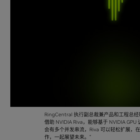
他们品牌专属的、富有表现力的语音回复客
最新版的 NVIDIA Riva 语音 AI 软件开
文本到语音转换功能，可根据不同的口音和
边缘的数十万串流。
生态系统之声
在不到三年的时间里，NVIDIA 的对话式 
用。
RingCentral 是全球企业云通信、视频
动语音识别提供视频会议实时字幕功能，打
RingCentral 执行副总裁兼产品和工程总经
借助 NVIDIA Riva，能够基于 NVID
会有多个并发串流，Riva 可以轻松扩展，在 
作，一起展望未来。”