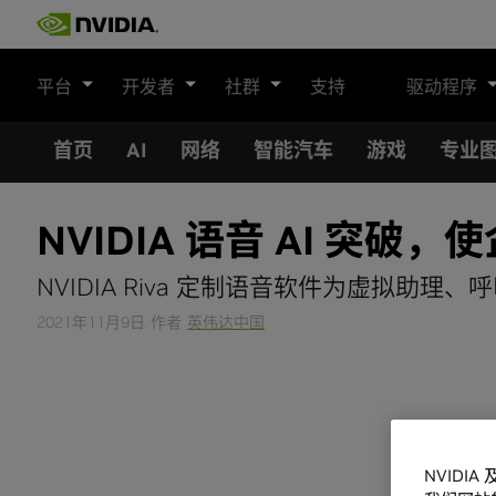
Skip
to
content
平台
开发者
社群
支持
驱动程序
首页
AI
网络
智能汽车
游戏
专业
NVIDIA 语音 AI 突
NVIDIA Riva 定制语音软件为虚拟助
2021年11月9日
作者
英伟达中国
NVIDI