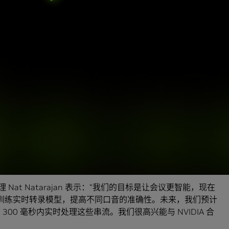
户，推动更有趣味、更加愉悦的互动。”
发套件提供 Riva 定制语音。Riva SDK 包括先进的自动语音识别和
领域进行定制。它还能够将语音服务扩展到云、数据中心及
AI 软件已实现 25 万次以上的下载量，在众多行业得到广泛应
会议、协作和客服中心解决方案的优秀供应商，正在借助 Riva 自
造更具吸引力的会议体验。
理 Nat Natarajan 表示：“我们的目标是让会议更智能，现在
IA GPU 训练实时转录模型，提高不同口音的准确性。未来，我们预计
300 毫秒内实时处理这些串流。我们很高兴能与 NVIDIA 合