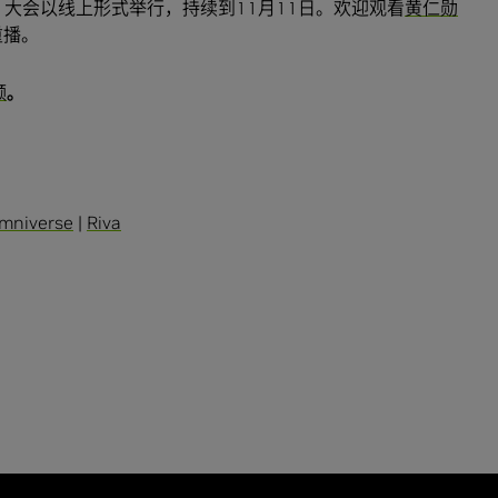
Riva，大会以线上形式举行，持续到11月11日。欢迎观看
黄仁勋
重播。
频
。
mniverse
|
Riva