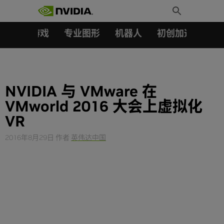
搜索：
Skip
Toggle
to
Search
content
汽车
游戏
专业图形
机器人
初创加速会员成
NVIDIA 与 VMware 在
VMworld 2016 大会上虚拟化
VR
2016年8月29日
作者
英伟达中国