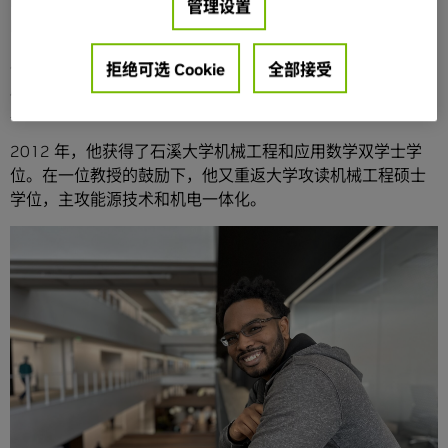
Dyer 表示：“我在那时候学会了接受失败，这是我终生难忘
管理设置
的一课。”
尽管医生坦言他可能无法完成大学学业，但在接下来的四年
拒绝可选 Cookie
全部接受
康复期间，Dyer 不仅重新掌握了基础知识，还提升了技能并
发掘了自己对机器人、无人机、编程和电子学的热爱。
2012 年，他获得了石溪大学机械工程和应用数学双学士学
位。在一位教授的鼓励下，他又重返大学攻读机械工程硕士
学位，主攻能源技术和机电一体化。