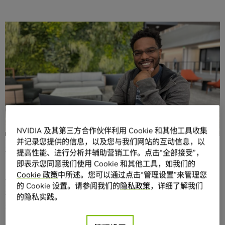
分享
2005 年的一天，Taurean Dyer 从车辆管理局驾车回家。纽
约市拥堵的车流突然停滞，导致后面的车猛地撞上了他的
NVIDIA 及其第三方合作伙伴利用 Cookie 和其他工具收集
车。Dyer 本能地用手撑住方向盘，结果造成脑部受伤。此次
并记录您提供的信息，以及您与我们网站的互动信息，以
事故差点中断了 Dyer 的工程师的学业和前程。
提高性能、进行分析并辅助营销工作。点击“全部接受”，
即表示您同意我们使用 Cookie 和其他工具，如我们的
当时还是大学二年级学生的 Dyer 原本能够进行高等微积分心
Cookie 政策
中所述。您可以通过点击“管理设置”来管理您
算。事故后，他连做个位数加法都很吃力。天生健谈的他现
的 Cookie 设置。请参阅我们的
隐私政策
，详细了解我们
在组织不出一句完整的话。曾经 Dyer 还是一名活跃的摔跤运
的隐私实践。
动员，如今却卧床不起。