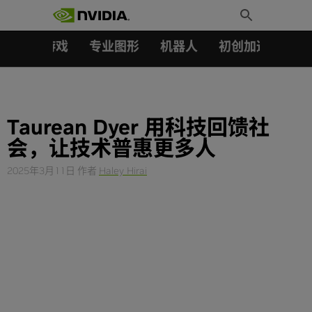
搜索：
Skip
Toggle
to
Search
content
汽车
游戏
专业图形
机器人
初创加速会员成
Taurean Dyer 用科技回馈社
会，让技术普惠更多人
2025年3月11日
作者
Haley Hirai