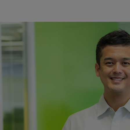
子游戏厅里制定游戏策略。他从未想过自己对游戏的热爱有朝一日会帮
KGMoN）的参赛选手。
事为数据科学家提供了一个能够通过比赛、课程和论坛交流知识与
习科学家，他在 2015 年以金融顾问的身份为多家日本银行构建预测
习数据建模，他抱着娱乐的心态参加了一次比赛并发现这是一个创
 Grandmaster。社区中的 1900 万学习者中仅有 300