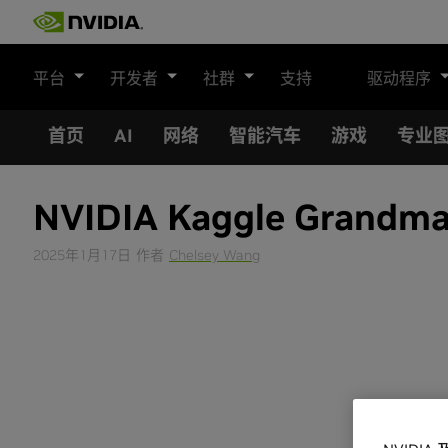
Skip
to
content
平台
开发者
社群
支持
驱动程序
首页
AI
网络
智能汽车
游戏
专业
NVIDIA Kaggle Gr
2025年1月17日
作者
Chelsey Wang