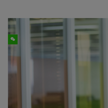
分享
Kazuki Onodera 从小就喜欢在电
助他成为
NVIDIA Kaggle Grandmaster
（
Kaggle 是世界机器学习锦标赛，该赛
技术的虚拟舞台。
Onodera 现任 NVIDIA 高级深度学
模型时首次了解到了 Kaggle。为了练
造性解决问题的绝佳渠道。
Onodera 在四年里获得了五枚金牌，成为了一名
人拥有这一头衔。