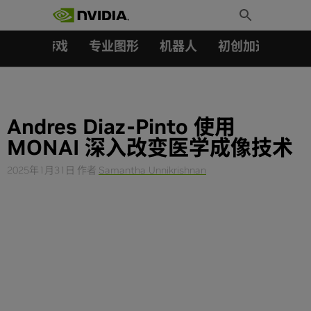
搜索：
Skip
Toggle
to
Search
content
汽车
游戏
专业图形
机器人
初创加速会员成
Andres Diaz-Pinto 使用
MONAI 深入改变医学成像技术
2025年1月31日
作者
Samantha Unnikrishnan