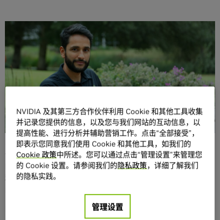
分享
NVIDIA 及其第三方合作伙伴利用 Cookie 和其他工具收集
Andres Diaz-Pinto 早在加入 NVIDIA 之前就已经站在了使用
并记录您提供的信息，以及您与我们网站的互动信息，以
AI 深入改变医疗健康行业的前沿。
提高性能、进行分析并辅助营销工作。点击“全部接受”，
Diaz-Pinto 在伦敦国王学院（KCL）选择医学成像
主动学习
即表示您同意我们使用 Cookie 和其他工具，如我们的
作为博士后的研究方向。在此期间，他在创建
MONAI Label
Cookie 政策
中所述。您可以通过点击“管理设置”来管理您
的 Cookie 设置。请参阅我们的
隐私政策
，详细了解我们
的过程中发挥了重要作用。MONAI Label 是一款开源工具，
的隐私实践。
利用 AI 加速医学影像注释，是
MONAI
AI 医学成像开源项目
的一部分。该项目由
KCL 和 NVIDIA
共同发起。
管理设置
Diaz-Pinto 在与 NVIDIA 医疗健康团队合作开发 MONAI