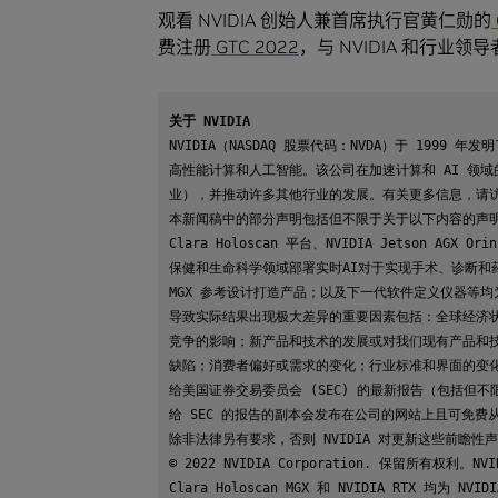
观看 NVIDIA 创始人兼首席执行官黄仁勋的
费注册
GTC 2022
，与 NVIDIA 和行业领导
NVIDIA（NASDAQ 股票代码：NVDA）于 1999
高性能计算和人工智能。该公司在加速计算和 AI 领
业），并推动许多其他行业的发展。有关更多信息，请
本新闻稿中的部分声明包括但不限于关于以下内容的声明：我们
Clara Holoscan 平台、NVIDIA Jetson AGX Ori
保健和生命科学领域部署实时AI对于实现手术、诊断和药物发
MGX 参考设计打造产品；以及下一代软件定义仪器等
导致实际结果出现极大差异的重要因素包括：全球经济
竞争的影响；新产品和技术的发展或对我们现有产品和
缺陷；消费者偏好或需求的变化；行业标准和界面的变化；
给美国证券交易委员会 (SEC) 的最新报告（包括但不限于
给 SEC 的报告的副本会发布在公司的网站上且可免费
除非法律另有要求，否则 NVIDIA 对更新这些前瞻性
© 2022 NVIDIA Corporation. 保留所有权利。NVID
Clara Holoscan MGX 和 NVIDIA RTX 均为 NV