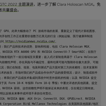
GTC 2022 主题演讲
，进一步了解 Clara Holoscan MGX。免
者
共襄盛会
。
 年发明了 GPU。此举大幅推动了 PC 游戏市场的发展、重新定义了现代计算机图形、
域的开创性工作正在重塑价值数万亿美元的行业（例如运输、医疗健康和制造
访问
 https://nvidianews.nvidia.com/
。

产品和技术的优势、影响和性能，包括 Clara Holoscan MGX、
n、NVIDIA RTX A6000 GPU 和 NVIDIA ConnectX-7 SmartNIC；在医疗
现的下一前沿领域至关重要；嵌入式计算制造商基于 Clara Holoscan 
均为前瞻性声明，存在风险与不确定性，最终结果可能与预期存在极大差异。可能
状况；我们在制造、组装、包装和测试产品方面对第三方的依赖性；技术发展和
技术的改良；市场对我们的产品或合作伙伴产品的接受情况；设计、制造或软件
将我们的产品或技术集成到系统中时意外损耗的性能；以及 NVIDIA 提交
其 Form 10-K 年报和 Form 10-Q 季报）中屡次详述的其他因素。提交
从 NVIDIA 获得。这些前瞻性声明不能保证未来的表现，仅在规定日期有效。
声明以反映未来事件或环境不承担任何责任。

IA、NVIDIA 徽标、AGX Orin、ConnectX、DGX、GPUDirect、NVIDIA 
IDIA Corporation 和/或 Mellanox Technologies 在美国和其他国家/地区