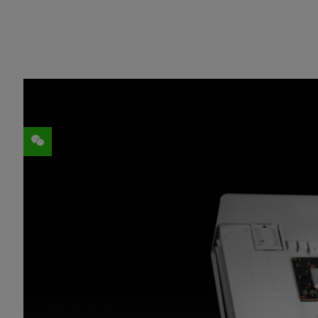
分享
加利福尼亚州圣克拉拉市 —— GTC 大会 —— 太
Clara Holoscan MGX™
，这是一个可供医疗
要的监管标准而设计。
Clara Holoscan MGX 能够扩展
Clara Hol
持，以加速医疗设备行业的创新。它通过处
到了边缘计算。从机器人手术到研究生物学
续传感系统，进而更好地推动疾病的研究和
NVIDIA 医疗健康业务副总裁 Kimberly