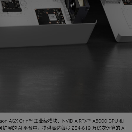
lara Holoscan MGX 凭借其 AI、加速计算和高级可
为医疗设备行业提供软件即服务业务模式。”
，NVIDIA 提供基于长使用寿命 NVIDIA 组件的硬件参考设计，以及
62304 文档，以及来自嵌入式计算合作伙伴的 IEC60601 认
vantech
、
Dedicated Computing
、
Kontron
、
Leadtek
,
ll
,
Prodrive Technologies
、
RYOYO Electro
和
Yuan High-
MGX 参考设计开发产品，以满足全球医疗设备行业的需求。
学成像初创公司已基于 Clara Holoscan 平台进行开
etson AGX Orin™ 工业级模块、NVIDIA RTX™ A6000 GPU 和
扩展的 AI 平台中，提供高达每秒 254-619 万亿次运算的 AI