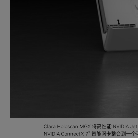
术、诊断和药物研发的下一轮前沿创新至关重要。C
视化的独特组合，加速了 AI 产品化，并
作为 Clara Holoscan MGX 的一部分
10 年的长期软件支持，包括针对软件的 IEC
证报告。
多家嵌入式计算制造商，包括 ADLINK、
Ad
MBX Systems
、
Onyx Healthcare
、
Portwe
Tech
将率先基于 Clara Holoscan 
一些大型医疗设备制造商和数十家机器人手术和医
发。
产品规格
Clara Holoscan MGX 将高性能 NVIDIA J
®
NVIDIA ConnectX-7
智能网卡
整合到一个可