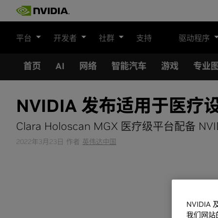
Skip
to
content
平台
开发者
社群
支持
驱动程序
首页
AI
网络
智能汽车
游戏
专业
NVIDIA 发布适用于医疗
Clara Holoscan MGX 医疗级平台配备
2022年3月23日
作者
英伟达中国
NVIDI
我们网站