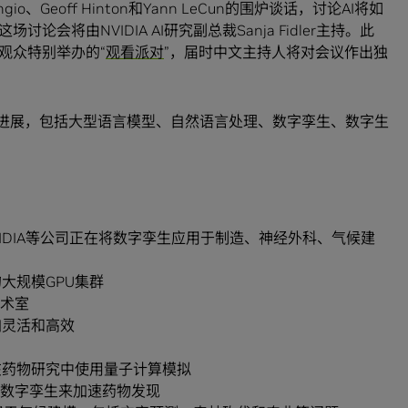
io、Geoff Hinton和Yann LeCun的围炉谈话，讨论AI将如
会将由NVIDIA AI研究副总裁Sanja Fidler主持。此
观众特别举办的“
观看派对
”，届时中文主持人将对会议作出独
键进展，包括大型语言模型、自然语言处理、数字孪生、数字生
NVIDIA等公司正在将数字孪生应用于制造、神经外科、气候建
大规模GPU集群
手术室
加灵活和高效
在药物研究中使用量子计算模拟
模型和数字孪生来加速药物发现