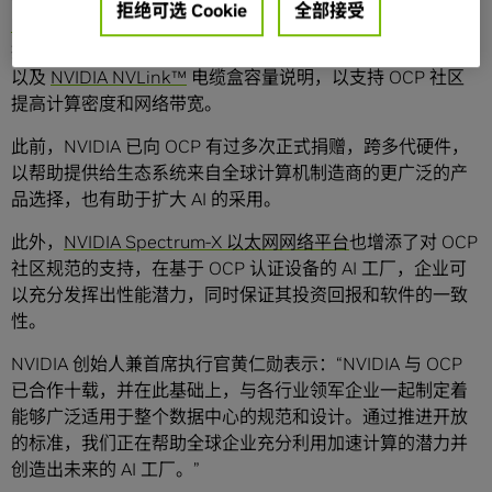
拒绝可选 Cookie
全部接受
NVIDIA GB200 NVL72
系统电子机械设计中的关键部分，包
括机架架构、计算和交换机托盘的机构、液冷和热环境规范
以及
NVIDIA NVLink™
电缆盒容量说明，以支持 OCP 社区
提高计算密度和网络带宽。
此前，NVIDIA 已向 OCP 有过多次正式捐赠，跨多代硬件，
以帮助提供给生态系统来自全球计算机制造商的更广泛的产
品选择，也有助于扩大 AI 的采用。
此外，
NVIDIA Spectrum-X 以太网网络平台
也增添了对 OCP
社区规范的支持，在基于 OCP 认证设备的 AI 工厂，企业可
以充分发挥出性能潜力，同时保证其投资回报和软件的一致
性。
NVIDIA 创始人兼首席执行官黄仁勋表示：“NVIDIA 与 OCP
已合作十载，并在此基础上，与各行业领军企业一起制定着
能够广泛适用于整个数据中心的规范和设计。通过推进开放
的标准，我们正在帮助全球企业充分利用加速计算的潜力并
创造出未来的 AI 工厂。”