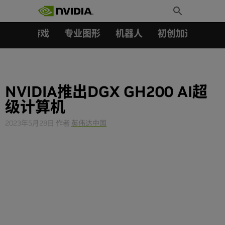
搜索：
Skip
Toggle
to
Search
content
汽车
游戏
专业图形
机器人
初创加速会员成
NVIDIA推出DGX GH200 AI超
级计算机
2023年5月28日
作者
英伟达中国