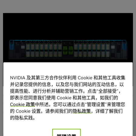
分享
新型AI超级计算机将256个Grace Hopper超级芯片连接为巨
大的、1-Exaflop、144TB GPU，用于支持生成式AI、推荐系
NVIDIA 及其第三方合作伙伴利用 Cookie 和其他工具收集
统和数据处理的巨型模型
并记录您提供的信息，以及您与我们网站的互动信息，以
提高性能、进行分析并辅助营销工作。点击“全部接受”，
COMPUTEX——2023年5月29日——
NVIDIA今天宣布推出一
即表示您同意我们使用 Cookie 和其他工具，如我们的
款新型大内存AI超级计算机——由
NVIDIA
®
GH200 Grace
Cookie 政策
中所述。您可以通过点击“管理设置”来管理您
Hopper 超级芯片
和
NVIDIA NVLink® Switch System
驱动
的 Cookie 设置。请参阅我们的
隐私政策
，详细了解我们
的
NVIDIA DGX
™超级计算机，旨在助力开发面向生成式AI语
的隐私实践。
言应用、推荐系统和数据分析工作负载的巨型、下一代模
型。