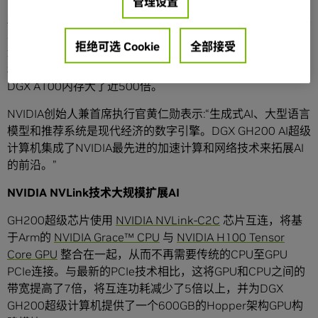
管理设置
NVIDIA DGX GH200
的超大共享内存空间通过NVLink互连技
术以及NVLink Switch System使256个GH200超级芯片相
拒绝可选 Cookie
全部接受
连，使它们能够作为单个GPU运行。其提供1 exaflop的性能
和144 TB的共享内存——相较2020年推出的上一代NVIDIA
DGX A100内存大了近500倍。
NVIDIA创始人兼首席执行官黄仁勋表示:“生成式AI、大型语言
模型和推荐系统是现代经济的数字引擎。DGX GH200 AI超级
计算机集成了NVIDIA最先进的加速计算和网络技术来拓展AI
的前沿。”
NVIDIA NVLink技术大规模扩展AI
GH200超级芯片使用
NVIDIA NVLink-C2C
芯片互连，将基
于Arm的
NVIDIA Grace™ CPU
与
NVIDIA H100 Tensor
Core GPU
整合在一起，从而不再需要传统的CPU至GPU
PCIe连接。与最新的PCIe技术相比，这将GPU和CPU之间的
带宽提高了7倍，将互连功耗减少了5倍以上，并为DGX
GH200超级计算机提供了一个600GB的Hopper架构GPU构