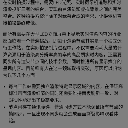
在实时拍摄过程中，需要LED光照、实时摄像机追踪和实时
渲染投屏三者的结合，实现前台演员和虚拟背景之间的完美
整合。这种拍摄方案消除了对绿幕合成的需求，让摄像机直
接拍摄最终成像。
而所有需要在大型LED立面屏幕上显示实时渲染内容的行业
都面临着一个普遍挑战，即每个渲染节点其实是一个独立运
行工作站，在实际拍摄制片过程中，不仅需要消耗大量的计
算资源用于渲染高分辨率高帧率的高品质实时内容，还需要
同步所有渲染节点间的技术参数，同时推进所有显示媒介的
呈现内容。目前鲜有人在这一领域取得突破，原因可以归纳
为以下几个方面：
每台工作站需要独立渲染特定显示区域的内容，在保证高
标准画面渲染细节的同时还需要维持面板刷新一致，对
GPU性能提出了极高要求。
节点间存在通讯障碍，普通同步方式不能保证所有节点的
帧同步，一旦出现不同步就会造成画面撕裂影响观看体
验。