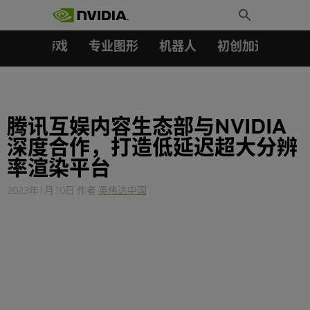
搜索：
Skip
Toggle
to
Search
content
汽车
游戏
专业图形
机器人
初创加速会员成
腾讯互娱内容生态部与NVIDIA
深度合作，打造低延迟超大分辨
率渲染平台
2023年1月10日
作者
英伟达中国