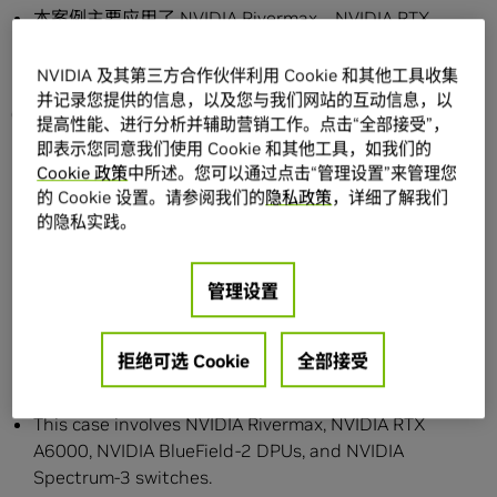
本案例主要应用了 NVIDIA Rivermax，NVIDIA RTX
A6000，NVIDIA BlueField-2 DPU，NVIDIA Spectrum-3
交换机。
NVIDIA 及其第三方合作伙伴利用 Cookie 和其他工具收集
并记录您提供的信息，以及您与我们网站的互动信息，以
Case Introduction
提高性能、进行分析并辅助营销工作。点击“全部接受”，
即表示您同意我们使用 Cookie 和其他工具，如我们的
Tencent IEG Content Development Department (CDD)
Cookie 政策
中所述。您可以通过点击“管理设置”来管理您
is building a next-generation ultra-large resolution
的 Cookie 设置。请参阅我们的
隐私政策
，详细了解我们
rendering platform based on advanced technologies
的隐私实践。
such as NVIDIA RTX A6000 + NVIDIA BlueField-2 DPUs
+ Spectrum-3 switches. The joint team continues to
work on technologies in the direction of ultra-low
管理设置
latency video stream transmission, further reducing
the interaction latency of ultra-large resolution
拒绝可选 Cookie
全部接受
rendering platforms by integrating NVIDIA Rivermax
into the production software environment.
This case involves NVIDIA Rivermax, NVIDIA RTX
A6000, NVIDIA BlueField-2 DPUs, and NVIDIA
Spectrum-3 switches.