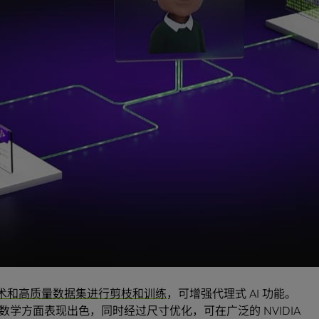
要感知世界并采取适当行动的能力，以更有效地发挥其作用。
语言模型 (VLM) 以及面向
视频搜索和摘要
的 NVIDIA NIM 微
主机器、医院、商店和仓库的图像和视频以及体育赛事、电
器人和自动驾驶汽车领域生成物理感知视频的开发者，
s 世界基础模型
。
型优化 AI 智能体的计算效率和精度
 Llama 基础模型而构建，为 AI 智能体开发提供经过优化的基础模
模型集合之一，下载次数超过 6.5 亿次。这一成果建立在
例如
Llama 3.1 Nemotron 70B
，现在可通过 NVIDIA API 目录
最新技术和高质量数据集进行剪枝和训练
，可增强代理式 AI 功能。
学方面表现出色，同时经过尺寸优化，可在广泛的 NVIDIA