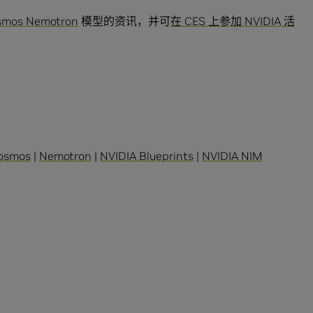
smos Nemotron
模型的资讯，并可
在 CES 上参加 NVIDIA 活
osmos
|
Nemotron
|
NVIDIA Blueprints
|
NVIDIA NIM