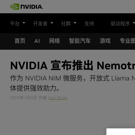
Skip
to
content
平台
开发者
社群
支持
驱动程序
首页
AI
网络
智能汽车
游戏
专业
NVIDIA 宣布推出 Nemo
作为 NVIDIA NIM 微服务，开放式 Llam
体提供强效助力。
2025年1月6日
作者
Kari Briski