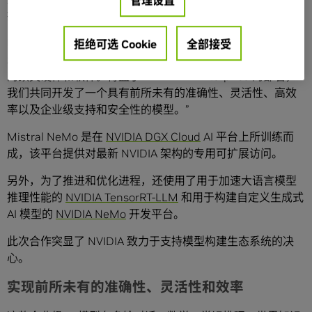
管理设置
提供高性能。
Mistral AI 联合创始人兼首席科学家 Guillaume Lample 表
拒绝可选 Cookie
全部接受
示：“我们十分幸运能与 NVIDIA 团队合作，并充分利用他们
的顶尖硬件和软件。得益于 NVIDIA AI
Enterprise
的部署，
我们共同开发了一个具有前所未有的准确性、灵活性、高效
率以及企业级支持和安全性的模型。”
Mistral NeMo 是在
NVIDIA DGX Cloud
AI 平台上所训练而
成，该平台提供对最新 NVIDIA 架构的专用可扩展访问。
另外，为了推进和优化进程，还使用了用于加速大语言模型
推理性能的
NVIDIA TensorRT-LLM
和用于构建自定义生成式
AI 模型的
NVIDIA NeMo
开发平台。
此次合作突显了 NVIDIA 致力于支持模型构建生态系统的决
心。
实现前所未有的准确性、灵活性和效率