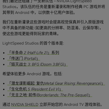
我们最近还组建了一支新队伍 – NVIDIA LightSpeed
Studios，该队伍的任务是重新灌录和制作经典 PC 游戏并将
其带到 Android 中，以供数十亿用户体验。
我们在重新灌录这些游戏时会提高视觉保真并引入原版游戏
中不具备的新功能 (如更高的分辨率、防混淆、云保存等)，
使这些游戏更能得到玩家的青睐。
LightSpeed Studios 的首个版本是:
「半条命
2 (Half-Life 2)
」系列
「传送门
(Portal)
」
「毁灭战士
3: BFG (Doom 3:BFG)
」
希望体验更多 Android 游戏，包括:
「潜龙谍影崛起
:
复仇
Metal Gear Rising: Revengeance)
」
「生化危机
5 (Resident Evil V)
」
「无主之地
:
前传
(Borderlands: The Pre-Sequel)
」
通过
NVIDIA SHIELD
立即开始您的 Android TV 游戏体验。