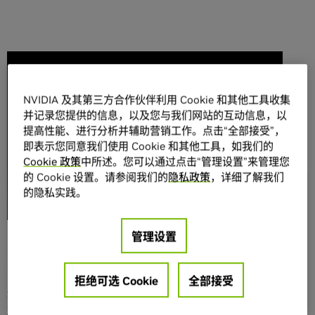
分享
NVIDIA 及其第三方合作伙伴利用 Cookie 和其他工具收集
并记录您提供的信息，以及您与我们网站的互动信息，以
提高性能、进行分析并辅助营销工作。点击“全部接受”，
即表示您同意我们使用 Cookie 和其他工具，如我们的
Cookie 政策
中所述。您可以通过点击“管理设置”来管理您
NVIDIA GameWorks
的 Cookie 设置。请参阅我们的
隐私政策
，详细了解我们
“内容为王”几乎是四海皆准的真
提供何种解决方案？
的隐私实践。
理，但说起来容易做起来难。通
VisualFX
过
NVIDIA GameWorks
和 NVIDIA
Physics
LightSpeed Studios，我们以强大
管理设置
Core SDK
的处理器为基础，为用户创造炫酷
游戏专用 OptiX
的 Android 游戏体验。
拒绝可选 Cookie
全部接受
示例代码
通过
NVIDIA SHIELD Android 电视
盒
，我们可以提高 Android 的娱乐