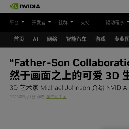
Skip
to
content
平台
开发者
社群
支持
驱动程序
首页
AI
网络
智能汽车
游戏
专业
“Father-Son Colla
然于画面之上的可爱 3D 
3D 艺术家 Michael Johnson 介绍
2023年8月1日
作者
英伟达中国