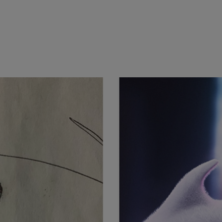
tudio 创意加速
系列栏目的一部分，该系列旨在介绍一些特邀艺
A Studio
技术如何改善创意工作流。
el Johnson 打造的艺术作品具有精致丰富的细节，不仅在技术层
的最新作品“
Father-Son Collaboration
”充分体现了这一点，
感，成为本周“
NVIDIA Studio
创意加速
”栏目的精彩亮点。
他人带来欢乐和美好的回忆，杰出的艺术作品让我体会到了生而为人