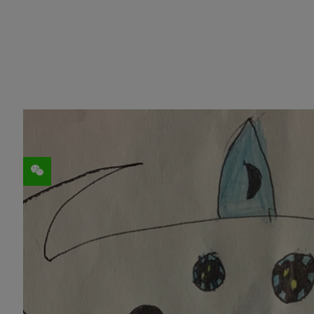
分享
编辑注：本文是我们每周发布的
NVIDIA S
术家、提供创意提示和技巧，并展示
NVIDI
NVIDIA 首席艺术家兼 3D 专家 Micha
面使人惊叹，还能引起观众的情感共鸣。他
该作品从他儿子生动丰富的想象力中汲取灵
Johnson 表示：“我喜欢借助艺术为