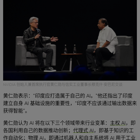
NVIDIA 创始人兼首席执行官黄仁勋与信实工业董事长穆克什·安巴尼交谈
黄仁勋表示：“印度应打造属于自己的 AI。”他还指出了印度
建立自身 AI 基础设施的重要性，“印度不应该通过输出数据来
获得智能”。
黄仁勋认为 AI 将在以下三个领域带来行业变革：
主权 AI
，即
各国利用自己的数据推动创新；
代理式 AI
，即基于知识的工
作自动化；
物理 AI
，即通过机器人和自主系统将 AI 用于工业