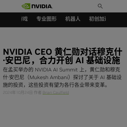
搜索：
Skip
Toggle
to
Search
content
汽车
游戏
专业图形
机器人
初创加速会员成
NVIDIA CEO 黄仁勋对话穆克什
·安巴尼，合力开创 AI 基础设施
在孟买举办的 NVIDIA AI Summit 上，黄仁勋和穆克
什·安巴尼（Mukesh Ambani）探讨了关于 AI 基础设
施的投资，这些投资有望为各行各业带来变革。
2024年10月24日
作者
Brian Caulfield