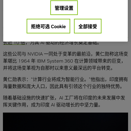
黄仁勋说道，印度在信息技术和计算机科学专业领域拥有具
管理设置
有优势的资源，并且还有巨大的潜力尚待挖掘。
为充分利用印度的人才和海量数据资源，印度领先的云基础
拒绝可选 Cookie
全部接受
设施提供商正在迅速扩充其数据中心容量。NVIDIA 在其中的
作用至关重要，预计到今年年底，
NVIDIA GPU
的部署量将增
长近 10 倍
，为其 AI 驱动的经济增长奠定基础。
这些公司与 NVIDIA 一同处于变革的最前沿，黄仁勋称这场变
革堪比 1964 年 IBM System 360 在计算领域带来的巨变，
并将这场变革视为自那时以来意义最深远的平台转变。
黄仁勋表示：“计算行业将成为智能行业。”他指出，印度拥有
海量数据和庞大人口，因此具有引领这个行业的独特优势。
随着基础设施的快速扩张，AI 工厂将在印度的未来发展中发
挥关键作用，成为印度 AI 驱动增长的中坚力量。