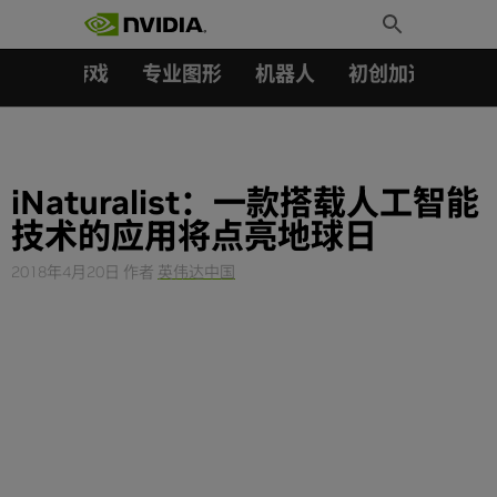
搜索：
Skip
Toggle
to
Search
content
汽车
游戏
专业图形
机器人
初创加速会员成
iNaturalist：一款搭载人工智能
技术的应用将点亮地球日
2018年4月20日
作者
英伟达中国