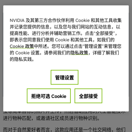
分享
NVIDIA 及其第三方合作伙伴利用 Cookie 和其他工具收集
并记录您提供的信息，以及您与我们网站的互动信息，以
提高性能、进行分析并辅助营销工作。点击“全部接受”，
即表示您同意我们使用 Cookie 和其他工具，如我们的
Cookie 政策
中所述。您可以通过点击“管理设置”来管理您
的 Cookie 设置。请参阅我们的
隐私政策
，详细了解我们
的隐私实践。
今年的 4 月 22 日为地球日增添了一丝人工智能的色彩。
管理设置
无论是清理海滩、植树还是开垦花园，
iNaturalist
均可让您
轻松地接触自然。
拒绝可选 Cookie
全部接受
iNaturalist 是一款搭载了人工智能技术的众包物种识别应
用。普通自然观察者可以利用该款应用拍摄后院的植物和昆
虫等简单目标的照片并上传，然后借助应用的人工智能技术
进行物种匹配，或邀请社区成员进行物种识别。
而对于自然爱好者而言，这款应用还是一个社交网络，他们