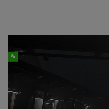
分享
编辑注：本文是我们每周发布的
NVIDIA S
家、提供创意提示和技巧，并展示
NVIDIA 
网络知名创作者 Lorenzo Drago 摇身一变
速
”中通过自己的作品带领观众游览日本富山县的越中
一段令人叹为观止的旅程。
在不到四个月的时间里，Drago 对此火车
异常精准的细节
赞叹不已。