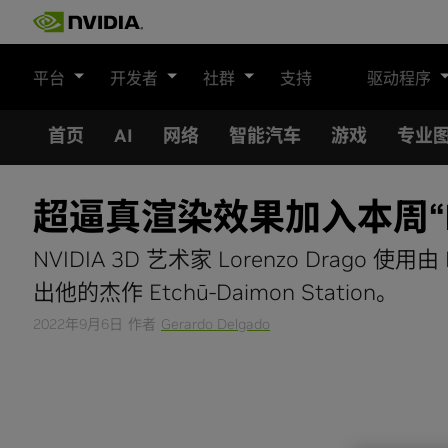
Skip
to
content
平台
开发者
社群
支持
驱动程序
首页
AI
网络
智能汽车
游戏
专业
超逼真渲染效果加入本周“NVI
NVIDIA 3D 艺术家 Lorenzo Drago 使用由 N
出他的杰作 Etchū-Daimon Station。
2022年9月6日
作者
Gerardo Delgado