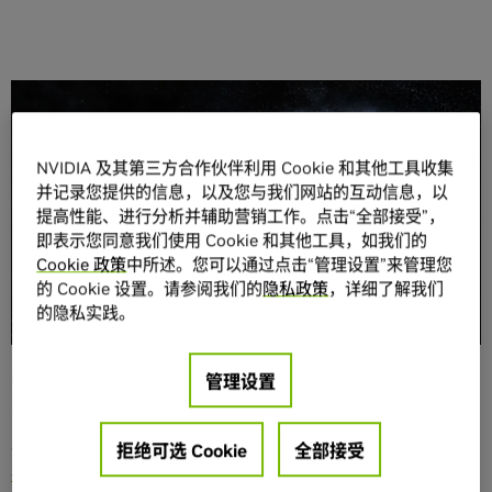
分享
NVIDIA 及其第三方合作伙伴利用 Cookie 和其他工具收集
并记录您提供的信息，以及您与我们网站的互动信息，以
提高性能、进行分析并辅助营销工作。点击“全部接受”，
即表示您同意我们使用 Cookie 和其他工具，如我们的
Cookie 政策
中所述。您可以通过点击“管理设置”来管理您
排名前
15
位的高性能计算
(HPC)
应用以及前
50
位中的
的 Cookie 设置。请参阅我们的
隐私政策
，详细了解我们
70%
现已采用
GPU
加速；
TOP500
榜单中由
GPU
加速的系
的隐私实践。
统数量又创历史新高。
NVIDIA 亮相本周的全球超算大会 SC17，并充分展现了其在
管理设置
高性能计算领域强劲的发展势头。
在展会前的演讲中，NVIDIA 创始人兼 CEO 黄仁勋指出，
所
拒绝可选 Cookie
全部接受
有主要计算机制造商和云服务
均开始转而采用 NVIDIA
Volta