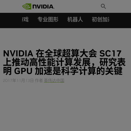
搜索：
Skip
Toggle
to
Search
content
汽车
游戏
专业图形
机器人
初创加速会员成
NVIDIA 在全球超算大会 SC17
上推动高性能计算发展，研究表
明 GPU 加速是科学计算的关键
2017年11月13日
作者
英伟达中国