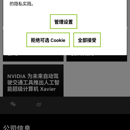
的隐私实践。
计算发展，研究表明
NVIDIA Volta 亮相全
GPU 加速是科学计算
球超算大会 SC17 大放
的关键
异彩
管理设置
拒绝可选 Cookie
全部接受
Oracle 为其云端产品
配备 NVIDIA Tesla
黄仁勋：AI Is Eating
GPU
Software
NVIDIA 为未来自动驾
驶交通工具推出人工智
能超级计算机 Xavier
公司信息