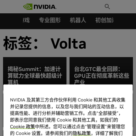
搜索：
Skip
Toggle
to
Search
content
汽车
游戏
专业图形
机器人
初创加速会员成
标签：
Volta
揭秘Summit：加速计
台北GTC最全回顾：
算赋力全球最快超级计
GPU正在彻底革新这些
算机
产业
NVIDIA 及其第三方合作伙伴利用 Cookie 和其他工具收集
超算荣誉之战：看初生
并记录您提供的信息，以及您与我们网站的互动信息，以
牛犊的中学组如何迎战
Volta 支持的超级计算
提高性能、进行分析并辅助营销工作。点击“全部接受”，
顶尖高校！
机加速 AI 和科学发现
即表示您同意我们使用 Cookie 和其他工具，如我们的
Cookie 政策
中所述。您可以通过点击“管理设置”来管理您
NVIDIA 在全球超算大
的 Cookie 设置。请参阅我们的
隐私政策
，详细了解我们
会 SC17 上推动高性能