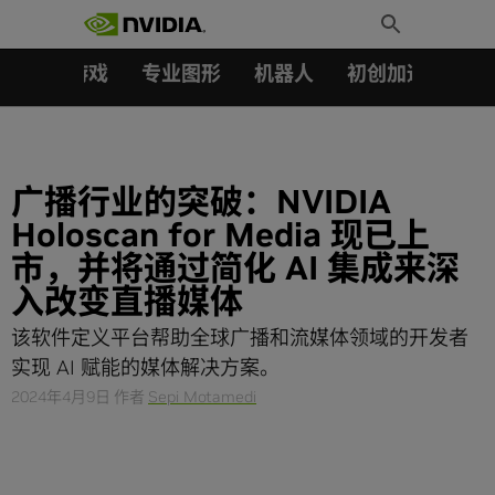
搜索：
Skip
Toggle
to
Search
content
汽车
游戏
专业图形
机器人
初创加速会员成
广播行业的突破：NVIDIA
Holoscan for Media 现已上
市，并将通过简化 AI 集成来深
入改变直播媒体
该软件定义平台帮助全球广播和流媒体领域的开发者
实现 AI 赋能的媒体解决方案。
2024年4月9日
作者
Sepi Motamedi