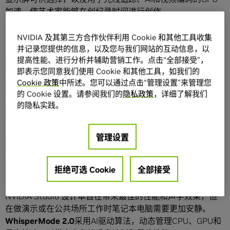
加速，使艺术家能够在创纪录时间进行创作。
NVIDIA 及其第三方合作伙伴利用 Cookie 和其他工具收集
NVIDIA Studio设计本配备全新的RTX 30系列笔记本电脑GPU，带来性能提升。
并记录您提供的信息，以及您与我们网站的互动信息，以
提高性能、进行分析并辅助营销工作。点击“全部接受”，
为随时随地创作而生
即表示您同意我们使用 Cookie 和其他工具，如我们的
GeForce RTX 30系列笔记本电脑GPU有着高达2倍的渲染性
Cookie 政策
中所述。您可以通过点击“管理设置”来管理您
的 Cookie 设置。请参阅我们的
隐私政策
，详细了解我们
能提升，并引入第三代Max-Q技术。Max-Q技术帮助制造商
的隐私实践。
开发性能出色，轻薄便携的笔记本电脑，使创作者能使用数
百个GPU加速的应用构思出令人难以置信的内容。
管理设置
创作流程需要GPU、显存和CPU等多个PC组件来快速执行。
全新由AI驱动的
Dynamic Boost 2.0
能够在这些组件之间智
能调配功耗，从而提高性能，使笔记本电脑运行更快速、更
拒绝可选 Cookie
全部接受
持久。
NVIDIA Studio 设计本旨在带来最佳的性能和声学效果，但
在做演示或在公共场所工作时笔记本电脑需要更加安静。
WhisperMode 2.0
采用AI驱动算法，动态管理CPU、GPU和