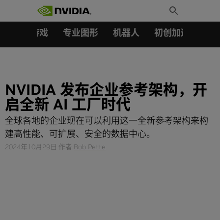
搜索：
Skip
Toggle
to
Search
content
汽车
游戏
专业图形
机器人
初创加速会员成
NVIDIA 发布企业参考架构，开
启全新 AI 工厂时代
全球各地的企业现在可以利用这一全新参考架构来构
建高性能、可扩展、安全的数据中心。
2024年10月29日
作者
Bob Pette