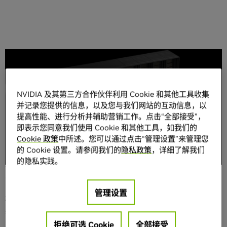
分享
NVIDIA 及其第三方合作伙伴利用 Cookie 和其他工具收集
并记录您提供的信息，以及您与我们网站的互动信息，以
提高性能、进行分析并辅助营销工作。点击“全部接受”，
即表示您同意我们使用 Cookie 和其他工具，如我们的
Cookie 政策
中所述。您可以通过点击“管理设置”来管理您
随着世界从通用计算转向加速计算，找到构建大规模数据中
的 Cookie 设置。请参阅我们的
隐私政策
，详细了解我们
心基础设施的方法变得至关重要。为了支持这些全新的 AI 工
的隐私实践。
作负载，企业在构建基础设施时不得不在未知的领域进行摸
索。
管理设置
模型的功能和软件框架在不断发展，加上这些工作负载是全
新的，这意味着人们仍处于摸索最佳做法和标准化方法的起
步阶段。持续的发展变化使得企业难以制定长期战略，也难
拒绝可选 Cookie
全部接受