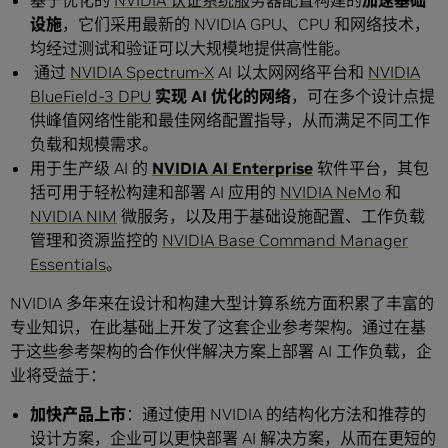
基于优化的
NVIDIA 认证系统服
务器配置构建的
加速基础
设施
，它们采用最新的 NVIDIA GPU、CPU 和网络技术，
均经过测试和验证可以大规模地提供高性能。
通过
NVIDIA Spectrum-X
AI 以太网网络平台和
NVIDIA
BlueField-3 DPU
实现 AI 优化的网络
，可在多个设计点提
供峰值网络性能和最佳网络配置指导，从而满足不同工作
负载和规模需求。
用于生产级 AI 的
NVIDIA AI Enterprise
软件平台，其包
括可用于轻松构建和部署 AI 应用的
NVIDIA NeMo
和
NVIDIA NIM
微服务，以及用于基础设施配置、工作负载
管理和资源监控的
NVIDIA Base Command Manager
Essentials
。
NVIDIA 多年来在设计和构建大型计算系统方面积累了丰富的
专业知识，在此基础上开发了这套企业参考架构。通过在基
于这些参考架构的合作伙伴解决方案上部署 AI 工作负载，企
业将受益于：
加快产品上市
：通过使用 NVIDIA 的结构化方法和推荐的
设计方案，企业可以更快部署 AI 解决方案，从而在更短的