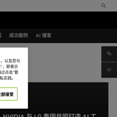
Toggle
Search
闻
成功案例
AI 播客
信息，以及您与
”，即表示
过点击“管
私实践。
全部接受
NVIDIA 与 LG 集团共同打造 AI 工