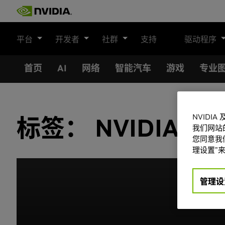
Skip
to
content
平台
开发者
社群
支持
驱动程序
首页
AI
网络
智能汽车
游戏
专业
NVIDI
标签：
NVIDIA Ne
我们网站
您同意我们
理设置”来
管理设