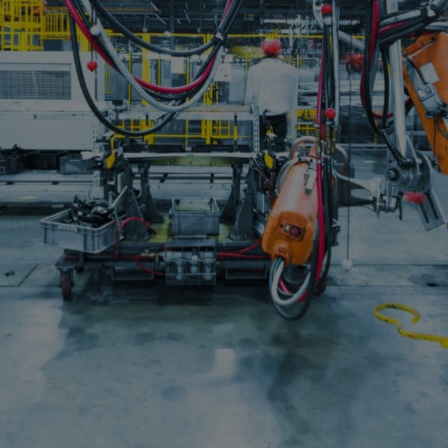
essman、工业电子公司 ABB 等。Viessman 目前有 15 个
线上使用该软件。生产经理预计当所有生产线都与 Deltia 相连
表示： “我们为用户提供的仪表盘如同制造业的谷歌分析。在我们安装这
以及后台发生的神奇变化。”
型
a 就会利用这些信息来训练 NVIDIA 加速计算模型，该模型能
用部署在边缘
Jetson AGX Orin
模块上的这些模型来收集运营
摄像头流并提取元数据。这些元数据可以确定产品到达特定站点、被
流程改进人员可通过 Deltia 的定制仪表板获得这些数字
的产出。
帮助我们压缩了复杂的 AI 模型，以一种经济的方式使多个站点可以共享