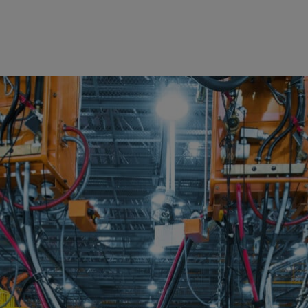
工作室说起，当时 Silviu Homoceanu 和 Max Fischer 一
是，两人创办了 Deltia.ai，通过在 NVIDIA Jetson
polis 视觉 AI 平台，来测量并帮助优化生产线流程。
I 背景。Homoceanu 曾在大众汽车公司负责自动驾驶软件，而
0 多家工厂实现了数字化。
该公司估计其软件平台现在可将客户生产线的性能提升高达