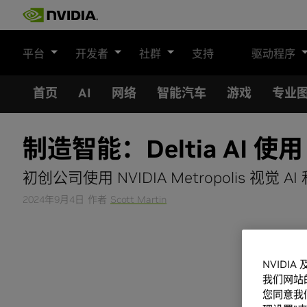
Skip
to
content
平台
开发者
社群
支持
驱动程序
首页
AI
网络
智能汽车
游戏
专业
制造智能：Deltia AI 使用 
初创公司使用 NVIDIA Metropolis 视觉 
2024年9月4日
作者
Scott Martin
NVIDI
我们网站
您同意我们