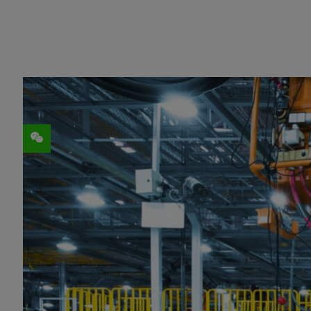
分享
这个故事要从 2022 年柏林 Merantix 风险投资
致认为 AI 可以在改进制造业方面发挥重要作用。于
AGX Orin 模块上运行 NVIDIA Metro
Homoceanu 和 Fischer 二人都有 A
Fischer 则创办了一家初创公司，帮助 4
Deltia 是
NVIDIA Metropolis
的合作伙伴。
20%。