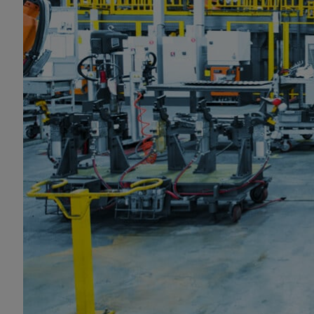
使用 Deltia 平台的客户包括加热泵制造商 Vi
站点运行 Deltia，并计划将来在更多生产
时，整体生产力将提高 50%。
Deltia 首席技术官 Homoceanu 
些传感器两周后，他们就能看到这个仪表盘
获取生产线洞察，以推动数字化转
当摄像头开始收集生产线上的数据时，Delti
够监控生产线上的活动。然后，该软件利
洞察。
这些基于 Jetson 的系统会持续监控
加工以及离开站点的确切时间点。生产线经理和
信息，这有助于他们发现瓶颈并加速生产线
Homoceanu 表示： “TensorRT 