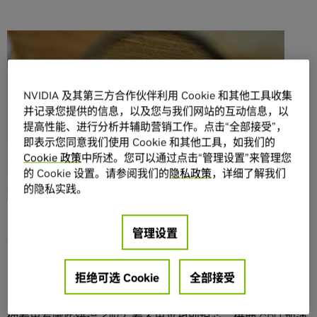
分享
NVIDIA 及其第三方合作伙伴利用 Cookie 和其他工具收集
并记录您提供的信息，以及您与我们网站的互动信息，以
提高性能、进行分析并辅助营销工作。点击“全部接受”，
即表示您同意我们使用 Cookie 和其他工具，如我们的
Cookie 政策
中所述。您可以通过点击“管理设置”来管理您
从自动驾驶汽车到环境感知机器人，人们运用深度学习技术
的 Cookie 设置。请参阅我们的
隐私政策
，详细了解我们
来解决全球范围内最棘手的技术问题。不过它不仅能用在这
的隐私实践。
些工具和发明上，还能修正你的语法。
在庆祝今天的国家语法日时，看一下这些句子，保证你的九
管理设置
年级英语老师也会气得疯掉：
Its a scandal!Seven people
was arrested at they’re National Grammar Day party, after
they set a stack of mispelled word’s on fire.
（大丑闻！七位
拒绝可选 Cookie
全部接受
民众因在国家语法日派对烧掉一堆错字而被逮捕。）