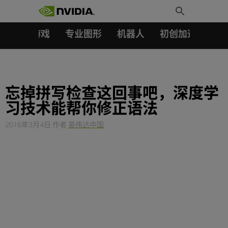
搜索：
Skip
Toggle
to
Search
content
汽车
游戏
专业图形
机器人
初创加速会员成
忘掉拼写检查这回事吧，深度学
习技术能帮你修正语法
2016年3月4日
作者
英伟达中国