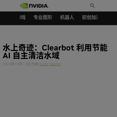
搜索：
Skip
Toggle
to
Search
content
汽车
游戏
专业图形
机器人
初创加速会员成
水上奇迹：Clearbot 利用节能
AI 自主清洁水域
2024年10月17日
作者
Scott Martin