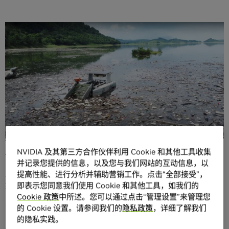
分享
来自香港大学的 Sidhant Gupta 和 Utkarsh Goel 只是希望
通过大学项目的资助，获得免费的巴厘岛毕业旅行。然而，
他们最后在项目中利用空水瓶、业余直升机桨叶和 GoPro 相
NVIDIA 及其第三方合作伙伴利用 Cookie 和其他工具收集
机，打造出了一艘以 AI 驱动的海上清洁船原型机。
并记录您提供的信息，以及您与我们网站的互动信息，以
后来，这两位毕业生又凭借他们推出的 Clearbot 自动垃圾收
提高性能、进行分析并辅助营销工作。点击“全部接受”，
集船引起了轰动，该船由
NVIDIA Jetson
驱动。
即表示您同意我们使用 Cookie 和其他工具，如我们的
Cookie 政策
中所述。您可以通过点击“管理设置”来管理您
Gupta 表示：“由于巴厘岛有很多较脏的海滩，而当地的旅游
的 Cookie 设置。请参阅我们的
隐私政策
，详细了解我们
业依赖于干净的海滩，所以我们有了清洁那里海水的想法。”
的隐私实践。