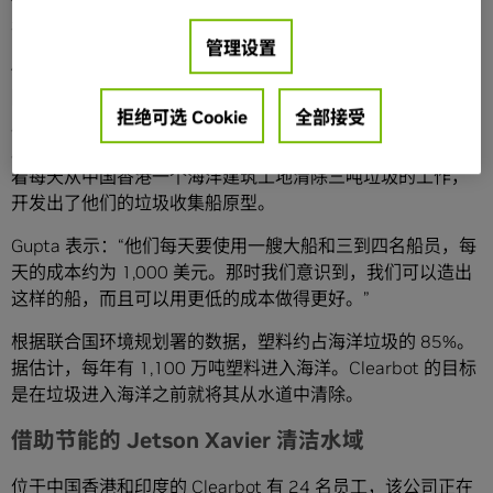
他指出，中国香港和印度的旅游景区也是如此，他们现在就
在这两地开展业务。
管理设置
他说，在 2021 年推出 Clearbot 之前，这对大学好友在一个
网站上发布了他们尚处于概念验证阶段的垃圾收集船，然
拒绝可选 Cookie
全部接受
后，他们就忘了这件事，毕业后开始了自己的工作。一年
后，一家海洋建筑公司提出了一个水上清洁项目，两人围绕
着每天从中国香港一个海洋建筑工地清除三吨垃圾的工作，
开发出了他们的垃圾收集船原型。
Gupta 表示：“他们每天要使用一艘大船和三到四名船员，每
天的成本约为 1,000 美元。那时我们意识到，我们可以造出
这样的船，而且可以用更低的成本做得更好。”
根据联合国环境规划署的数据，塑料约占海洋垃圾的 85%。
据估计，每年有 1,100 万吨塑料进入海洋。Clearbot 的目标
是在垃圾进入海洋之前就将其从水道中清除。
借助节能的 Jetson Xavier 清洁水域
位于中国香港和印度的 Clearbot 有 24 名员工，该公司正在