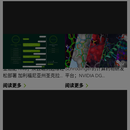
NVIDIA宣布推出 Riva 交
NVIDIA与Schrödinger共
互对话式 AI 框架
同加快全球药物研发速度
预训练深度学习模型和软件工
通过合作，大型制药公司和生
具，使开发者能够针对所有行
物技术初创企业将可以使用
业适配 Riva；从云端到边缘轻
Schrödinger的计算药物研发
松部署 加利福尼亚州圣克拉…
平台；NVIDIA DG…
阅读更多
阅读更多