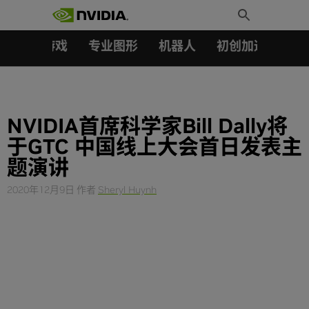
搜索：
Skip
Toggle
to
Search
content
汽车
游戏
专业图形
机器人
初创加速会员成
NVIDIA首席科学家Bill Dally将
于GTC 中国线上大会首日发表主
题演讲
2020年12月9日
作者
Sheryl Huynh