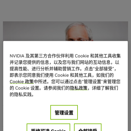
分享
NVIDIA 及其第三方合作伙伴利用 Cookie 和其他工具收集
并记录您提供的信息，以及您与我们网站的互动信息，以
提高性能、进行分析并辅助营销工作。点击“全部接受”，
著名计算机科学家将通过线上演讲分享
即表示您同意我们使用 Cookie 和其他工具，如我们的
Cookie 政策
中所述。您可以通过点击“管理设置”来管理您
AI、数据科学、图形学等技术领域的最
的 Cookie 设置。请参阅我们的
隐私政策
，详细了解我们
新进展
的隐私实践。
全球最负盛名的计算机科学家之一、NVIDIA研究院负责人Bill
管理设置
Dally将于
GTC 中国线上大会发表
主题演讲
, GTC中国线上大
会是近期聚焦AI、深度学习、高性能计算技术的全球顶级会
议。
拒绝可选 Cookie
全部接受