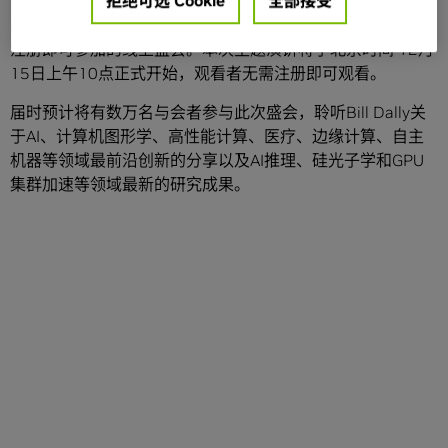
即将于12月15日-19日召开的
GTC 中国线上大会
是一场免费
注册即可参加的线上盛会。本次主题演讲将于北京时间 12月
15日上午10点正式开始，观看者无需注册即可观看。
届时预计将有数万名与会者参与此次盛会，聆听Bill Dally关
于AI、计算机图形学、高性能计算、医疗、边缘计算、自主
机器等领域最前沿创新的分享以及AI推理、硅光子学和GPU
集群加速等领域最新的研究成果。