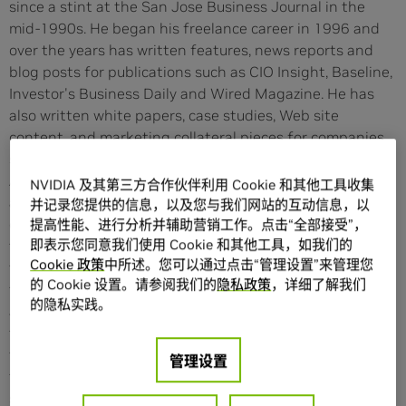
since a stint at the San Jose Business Journal in the
mid-1990s. He began his freelance career in 1996 and
over the years has written features, news reports and
blog posts for publications such as CIO Insight, Baseline,
Investor's Business Daily and Wired Magazine. He has
also written white papers, case studies, Web site
content, and marketing collateral pieces for companies
such as Oracle, Hewlett-Packard, VMware, Computer
Associates, Genesys Telecommunications Laboratories
NVIDIA 及其第三方合作伙伴利用 Cookie 和其他工具收集
and Oxford Economics. From 2000-2006, he was a senior
并记录您提供的信息，以及您与我们网站的互动信息，以
editor at InformationWeek, where he covered
提高性能、进行分析并辅助营销工作。点击“全部接受”，
即表示您同意我们使用 Cookie 和其他工具，如我们的
technologies such as CRM and storage, as well as IT in
Cookie 政策
中所述。您可以通过点击“管理设置”来管理您
the travel and hospitality industry. A 1988 graduate of
的 Cookie 设置。请参阅我们的
隐私政策
，详细了解我们
the University of Missouri-Columbia School of
的隐私实践。
Journalism, Tony spends his spare time scheming about
the future with his wife, playing with his three sons,
tinkering around his home in Albany, Calif., and, when
管理设置
time allows, playing saxophone and traveling. His
somewhat irregular Twitter posts can be found at