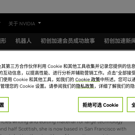
关于 NVIDIA
图形
机器人
初创加速会员成功故事
初创加速新
A 及其第三方合作伙伴利用 Cookie 和其他工具收集并记录您提供的
 Zee
的互动信息，以提高性能、进行分析并辅助营销工作。点击“全部接受
使用 Cookie 和其他工具，如我们的
Cookie 政策
中所述。您可以通
管理您的 Cookie 设置。请参阅我们的
隐私政策
，详细了解我们的隐
writer on NVIDIA’s corporate communications team,
ntent for the blog and other digital platforms. She spent
置
拒绝可选 Cookie
r with Bloomberg News working out of bureaus based in
eles and San Francisco. She also spent two years at PR
cies writing and editing material for large technology
and half Scottish, she is now based in San Francisco with