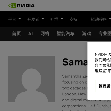
Skip
to
content
平台
开发者
社群
支持
驱动程序
首页
AI
网络
智能汽车
游戏
专业
NVIDI
Samantha
我们网站
您同意我们
理设置”来
Samantha Zee is a senior 
focusing on developing co
管理设
two decades as a reporte
London, New York, Los Ang
and digital marketing agen
corporations. Half Dutch, 