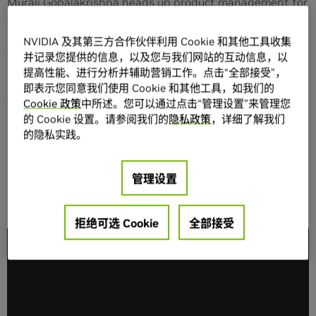
Murali Gopalakrishna heads up product management for
autonomous machines and is the general manager for
robotics at NVIDIA. He also leads the business
NVIDIA 及其第三方合作伙伴利用 Cookie 和其他工具收集
development team that focuses on robots, drones,
并记录您提供的信息，以及您与我们网站的互动信息，以
industrial IoT and enterprise collaboration products.
提高性能、进行分析并辅助营销工作。点击“全部接受”，
Previously, Murali was the global head of platform and
即表示您同意我们使用 Cookie 和其他工具，如我们的
technology strategy, leading the CTO’s office at Sony
Cookie 政策
中所述。您可以通过点击“管理设置”来管理您
的 Cookie 设置。请参阅我们的
隐私政策
，详细了解我们
Mobile Communications. He was responsible for
的隐私实践。
products ranging from phones, tablets and wearables to
IoT platforms. Gopalakrishna holds a Bachelor of
Engineering from the National Institute of Engineering
管理设置
in India.
拒绝可选 Cookie
全部接受