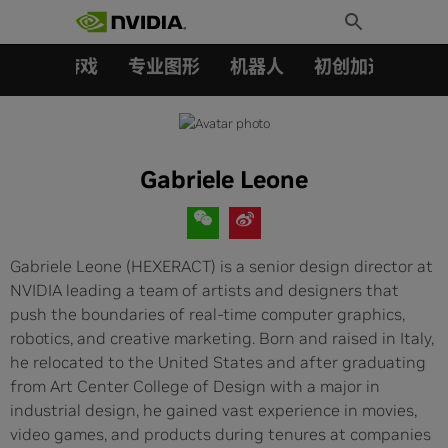
搜索：
Skip
Toggle
to
Search
content
汽车
游戏
专业图形
机器人
初创加速会员成
Gabriele Leone
Gabriele Leone (HEXERACT) is a senior design director at
NVIDIA leading a team of artists and designers that
push the boundaries of real-time computer graphics,
robotics, and creative marketing. Born and raised in Italy,
he relocated to the United States and after graduating
from Art Center College of Design with a major in
industrial design, he gained vast experience in movies,
video games, and products during tenures at companies