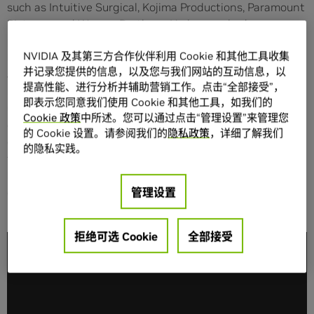
such as Intuitive Surgical, Kojima Productions, Paramount
Pictures, and Warner Brothers. He has worked on
projects such as 300, Life of Pi, State Zero, Walking
NVIDIA 及其第三方合作伙伴利用 Cookie 和其他工具收集
Dead, Horizon Zero Dawn, Metal Gear Solid V, Starcraft 2,
并记录您提供的信息，以及您与我们网站的互动信息，以
and Diablo 3. His work and artistic style falls under
提高性能、进行分析并辅助营销工作。点击“全部接受”，
industrial design, concept design, sci-fi, and surreal.
即表示您同意我们使用 Cookie 和其他工具，如我们的
Gabriele's artwork has been featured in various movies,
Cookie 政策
中所述。您可以通过点击“管理设置”来管理您
games, magazines, commercials, keynotes, and gallery
的 Cookie 设置。请参阅我们的
隐私政策
，详细了解我们
exhibitions. Gabriele leads the team that created the
的隐私实践。
first NVIDIA real-time playable simulation based on the
NVIDIA Omniverse platform, Marbles RTX. Follow Gabriele
on Twitter @hexeract01.
管理设置
拒绝可选 Cookie
全部接受